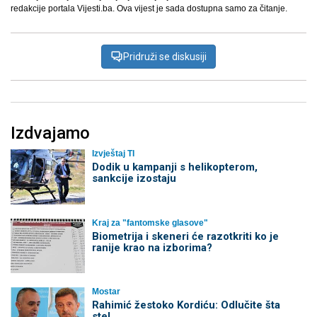
redakcije portala Vijesti.ba. Ova vijest je sada dostupna samo za čitanje.
Pridruži se diskusiji
Izdvajamo
Izvještaj TI
Dodik u kampanji s helikopterom,
sankcije izostaju
Kraj za "fantomske glasove"
Biometrija i skeneri će razotkriti ko je
ranije krao na izborima?
Mostar
Rahimić žestoko Kordiću: Odlučite šta
ste!