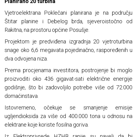
Planirano 20 turbina
Vjetroelektrana Poklečani planirana je na području
Štitar planine i Debelog brda, sjeveroistočno od
Rakitna, na prostoru općine Posušje.
Projektom je predviđena izgradnja 20 vjetroturbina
snage oko 6,6 megavata pojedinačno, raspoređenih u
dva odvojena niza.
Prema procjenama investitora, postrojenje bi moglo
proizvoditi oko 436 gigavat-sati električne energije
godišnje, što bi zadovoljilo potrebe više od 72.000
domaćinstava.
Istovremeno, očekuje se smanjenje emisije
ugljendioksida za više od 400.000 tona u odnosu na
elektrane koje koriste fosilna goriva.
Iz Elektroprivrede HZHB ranije su naveli da bi