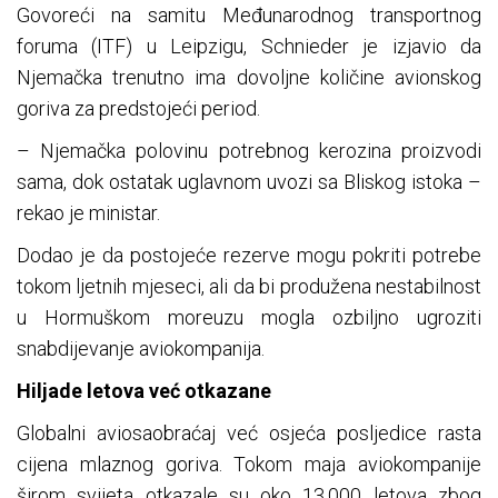
Govoreći na samitu Međunarodnog transportnog
foruma (ITF) u Leipzigu, Schnieder je izjavio da
Njemačka trenutno ima dovoljne količine avionskog
goriva za predstojeći period.
– Njemačka polovinu potrebnog kerozina proizvodi
sama, dok ostatak uglavnom uvozi sa Bliskog istoka –
rekao je ministar.
Dodao je da postojeće rezerve mogu pokriti potrebe
tokom ljetnih mjeseci, ali da bi produžena nestabilnost
u Hormuškom moreuzu mogla ozbiljno ugroziti
snabdijevanje aviokompanija.
Hiljade letova već otkazane
Globalni aviosaobraćaj već osjeća posljedice rasta
cijena mlaznog goriva. Tokom maja aviokompanije
širom svijeta otkazale su oko 13.000 letova zbog