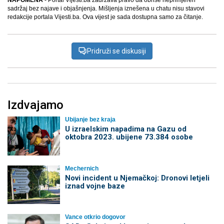
NAPOMENA
- Portal Vijesti.ba zadržava pravo da obriše neprimjeren
sadržaj bez najave i objašnjenja. Mišljenja iznešena u chatu nisu stavovi
redakcije portala Vijesti.ba. Ova vijest je sada dostupna samo za čitanje.
Pridruži se diskusiji
Izdvajamo
Ubijanje bez kraja
U izraelskim napadima na Gazu od
oktobra 2023. ubijene 73.384 osobe
Mechernich
Novi incident u Njemačkoj: Dronovi letjeli
iznad vojne baze
Vance otkrio dogovor