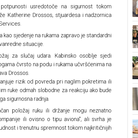
otpunosti usredotoče na sigurnost tokom
- kaže Katherine Drossos, stjuardesa i nadzornica
 Services.
a kao sjedenje na rukama zapravo je standardni
zvanredne situacije.
žaj za slučaj udara. Kabinsko osoblje sjedi
nogama čvrsto na podu i rukama učvršćenima na
java Drossos.
smanjuje rizik od povreda pri naglim pokretima ili
su im ruke odmah slobodne za reakciju ako bude
uga sigurnosna radnja.
čan položaj ruku ili držanje mogu neznatno
mpanije ili ovisno o tipu aviona", ali svrha je
 budnost i trenutnu spremnost tokom najkritičnijih