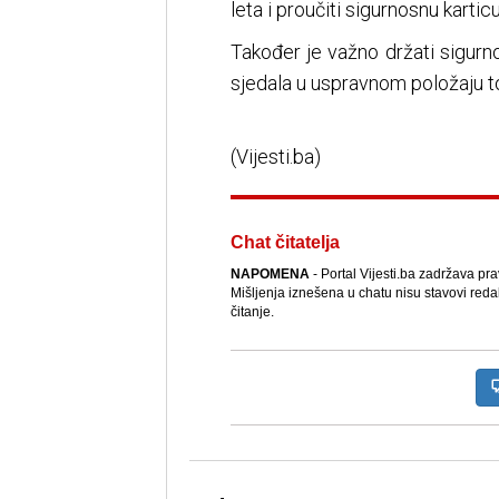
leta i proučiti sigurnosnu karti
Također je važno držati sigurn
sjedala u uspravnom položaju tok
(Vijesti.ba)
Chat čitatelja
NAPOMENA
- Portal Vijesti.ba zadržava pr
Mišljenja iznešena u chatu nisu stavovi reda
čitanje.