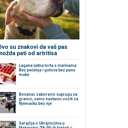
Ovo su znakovi da vaš pas
možda pati od artritisa
Lagana ljetna torta s malinama:
Bez pečenja i gotova bez puno
muke
Bosanac zaboravio suprugu na
granici, samo nastavio voziti za
Njemačku bez nje
Sarajlija o Ukrajincima u
Makarskoj "Mi 90-ih bježali u