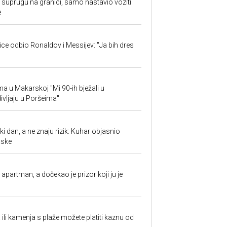
suprugu na granici, samo nastavio voziti
e
jice odbio Ronaldov i Messijev: "Ja bih dres
ima u Makarskoj "Mi 90-ih bježali u
ivljaju u Poršeima"
ki dan, a ne znaju rizik: Kuhar objasnio
aske
partman, a dočekao je prizor koji ju je
a ili kamenja s plaže možete platiti kaznu od