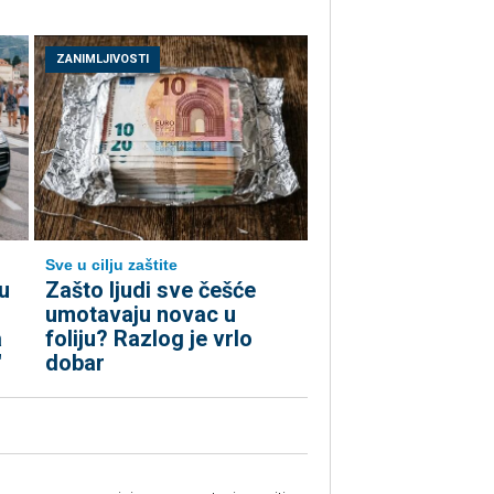
ZANIMLJIVOSTI
Sve u cilju zaštite
u
Zašto ljudi sve češće
umotavaju novac u
a
foliju? Razlog je vrlo
"
dobar