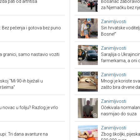
a pati od artritisa
Bosanac zaboravio 
za Njemačku bez nj
Zanimljivosti
: Bez pečenja i gotova bez puno
Sin hrvatske voditel
Bosne!"
Zanimljivosti
granici, samo nastavio voziti
Sarajlija o Ukrajinc
farmerkama, a oni d
Zanimljivosti
koj "Mi 90-ih bježali u
Mnogi je koriste sva
oršeima"
zašto bira drvene d
Zanimljivosti
 novac u foliju? Razlog je vrlo
Očekivala normalan a
nasmijao do suza
Zanimljivosti
tupi: Tri dana avanture na
Zbog školjki, pijesk