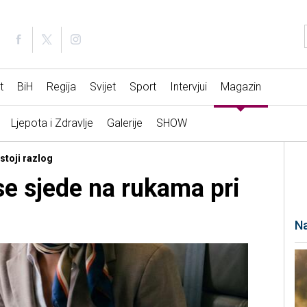
t
BiH
Regija
Svijet
Sport
Intervjui
Magazin
Ljepota i Zdravlje
Galerije
SHOW
stoji razlog
se sjede na rukama pri
Na