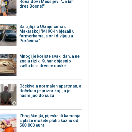
Ronaldov i Messijev: "Ja bih
dres Bosne!"
Sarajlija o Ukrajincima u
Makarskoj "Mi 90-ih bježali u
farmerkama, a oni divljaju u
Poršeima"
Mnogi je koriste svaki dan, a ne
znaju rizik: Kuhar objasnio
zašto bira drvene daske
Očekivala normalan apartman, a
dočekao je prizor koji ju je
nasmijao do suza
Zbog školjki, pijeska ili kamenja
s plaže možete platiti kaznu od
500.000 eura