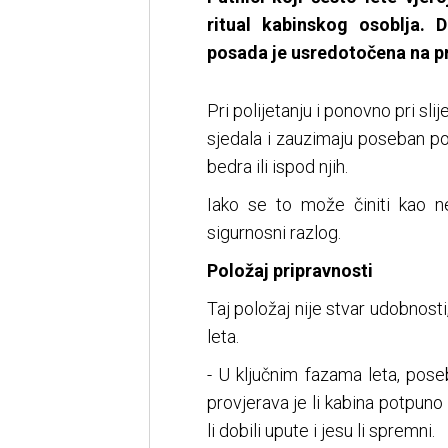
ritual kabinskog osoblja. D
posada je usredotočena na pr
Pri polijetanju i ponovno pri s
sjedala i zauzimaju poseban p
bedra ili ispod njih.
Iako se to može činiti kao ne
sigurnosni razlog.
Položaj pripravnosti
Taj položaj nije stvar udobnost
leta.
- U ključnim fazama leta, poseb
provjerava je li kabina potpuno 
li dobili upute i jesu li spremni.