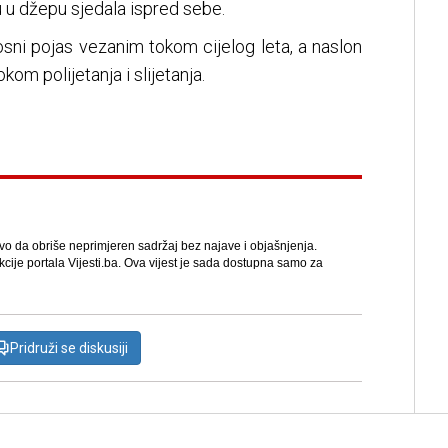
cu u džepu sjedala ispred sebe.
osni pojas vezanim tokom cijelog leta, a naslon
om polijetanja i slijetanja.
avo da obriše neprimjeren sadržaj bez najave i objašnjenja.
kcije portala Vijesti.ba. Ova vijest je sada dostupna samo za
Pridruži se diskusiji