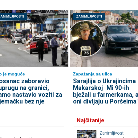
ZANIMLJIVOSTI
ZANIMLJIVOSTI
to je moguće
Zapažanja sa ulica
osanac zaboravio
Sarajlija o Ukrajincima 
uprugu na granici,
Makarskoj "Mi 90-ih
amo nastavio voziti za
bježali u farmerkama, 
jemačku bez nje
oni divljaju u Poršeima
Najčitanije
Zanimljivosti