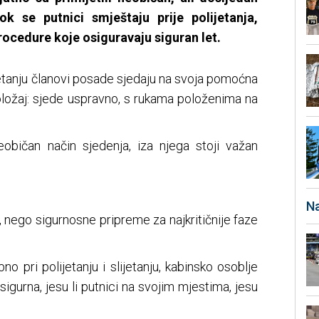
ok se putnici smještaju prije polijetanja,
ocedure koje osiguravaju siguran let.
lijetanju članovi posade sjedaju na svoja pomoćna
oložaj: sjede uspravno, s rukama položenima na
običan način sjedenja, iza njega stoji važan
Na
i, nego sigurnosne pripreme za najkritičnije faze
no pri polijetanju i slijetanju, kabinsko osoblje
sigurna, jesu li putnici na svojim mjestima, jesu