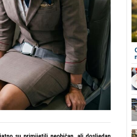
jatno su primijetili neobičan, ali dosljedan