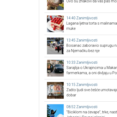
Ovo su znakovi da vaš pas možd
14:40
Zanimljivosti
Lagana ljetna torta s malinama
muke
13:45
Zanimljivosti
Bosanac zaboravio suprugu na 
za Njemačku bez nje
10:33
Zanimljivosti
Sarajlija o Ukrajincima u Makars
farmerkama, a oni divljaju u P
10:15
Zanimljivosti
Zašto ljudi sve češće umotavaju
dobar
08:52
Zanimljivosti
"Biciklom na ćevape", trke, nas