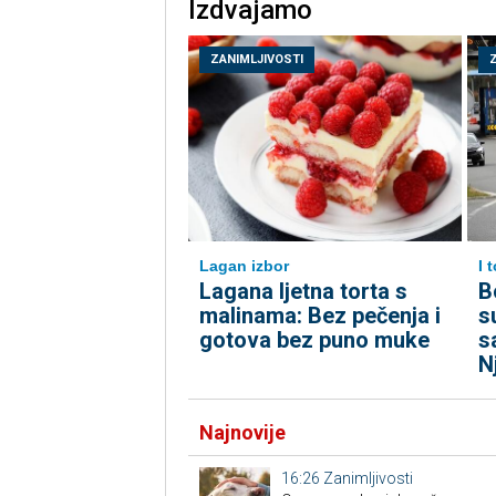
Izdvajamo
ZANIMLJIVOSTI
Lagan izbor
I 
Lagana ljetna torta s
B
malinama: Bez pečenja i
s
gotova bez puno muke
s
N
Najnovije
16:26
Zanimljivosti