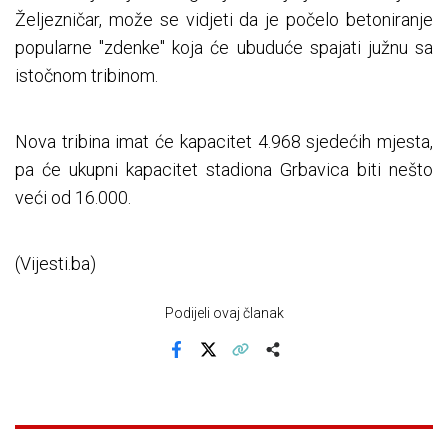
Željezničar, može se vidjeti da je počelo betoniranje
popularne "zdenke" koja će ubuduće spajati južnu sa
istočnom tribinom.
Nova tribina imat će kapacitet 4.968 sjedećih mjesta,
pa će ukupni kapacitet stadiona Grbavica biti nešto
veći od 16.000.
(Vijesti.ba)
Podijeli ovaj članak
Facebook
X
Kopiraj link
Više