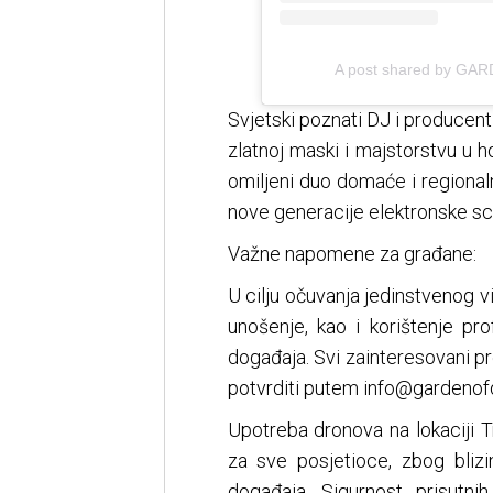
A post shared by GA
Svjetski poznati DJ i producent
zlatnoj maski i majstorstvu u h
omiljeni duo domaće i regionaln
nove generacije elektronske sc
Važne napomene za građane:
U cilju očuvanja jedinstvenog v
unošenje, kao i korištenje pr
događaja. Svi zainteresovani pr
potvrditi putem
info@gardenof
Upotreba dronova na lokaciji 
za sve posjetioce, zbog blizin
događaja. Sigurnost prisutni