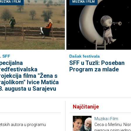
UZIKA I FILM
MUZIKA I FILM
. SFF
Dašak festivala
pecijalna
SFF u Tuzli: Poseban
redfestivalska
Program za mlade
rojekcija filma "Žena s
rajolikom" Ivice Matića
3. augusta u Sarajevu
Najčitanije
Muzika i Film
jetskih autora u programu
Ceca o Merlinu: Nism
njegova osim jedno