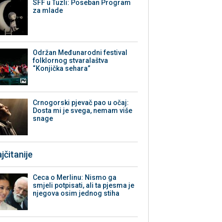
SFF u Tuzli: Poseban Program
za mlade
Održan Međunarodni festival
folklornog stvaralaštva
“Konjička sehara”
Crnogorski pjevač pao u očaj:
Dosta mi je svega, nemam više
snage
jčitanije
Ceca o Merlinu: Nismo ga
smjeli potpisati, ali ta pjesma je
njegova osim jednog stiha