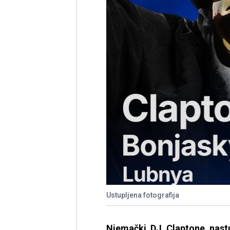
Ustupljena fotografija
Njemački DJ Claptone nast