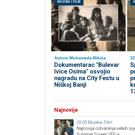
MUZIKA I FILM
M
Autora Muhameda Bikića
32
Dokumentarac "Bulevar
S
Ivice Osima" osvojio
p
nagradu na City Festu u
p
Niškoj Banji
k
1
Najnovije
20:00
Muzika i Film
Najnovija ostvarenja velikih sv
Summer Screen SFF-a