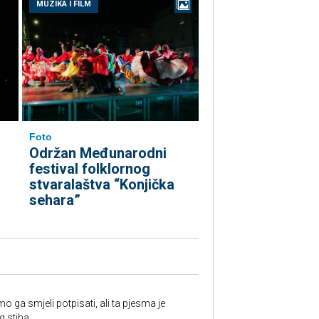
MUZIKA I FILM
Foto
Održan Međunarodni
festival folklornog
stvaralaštva “Konjička
sehara”
o ga smjeli potpisati, ali ta pjesma je
g stiha