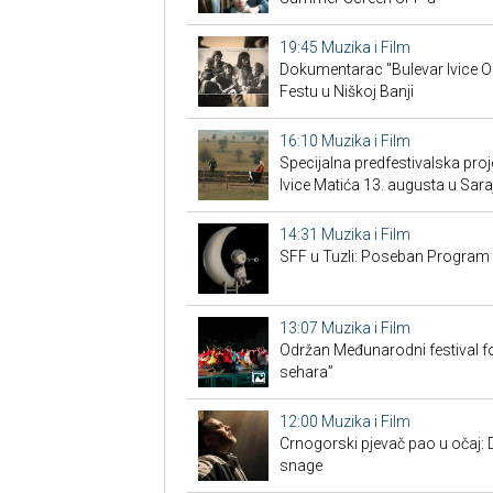
19:45
Muzika i Film
Dokumentarac "Bulevar Ivice O
Festu u Niškoj Banji
16:10
Muzika i Film
Specijalna predfestivalska proj
Ivice Matića 13. augusta u Sara
14:31
Muzika i Film
SFF u Tuzli: Poseban Program
13:07
Muzika i Film
Održan Međunarodni festival fo
sehara”
12:00
Muzika i Film
Crnogorski pjevač pao u očaj: 
snage