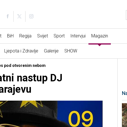
t
BiH
Regija
Svijet
Sport
Intervjui
Magazin
Ljepota i Zdravlje
Galerije
SHOW
Ples pod otvorenim nebom
tni nastup DJ
arajevu
Na