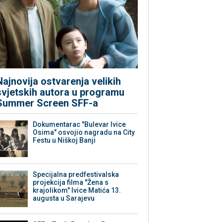
Najnovija ostvarenja velikih
svjetskih autora u programu
Summer Screen SFF-a
Dokumentarac "Bulevar Ivice
Osima" osvojio nagradu na City
Festu u Niškoj Banji
Specijalna predfestivalska
projekcija filma "Žena s
krajolikom" Ivice Matića 13.
augusta u Sarajevu