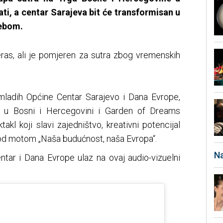
ti, a centar Sarajeva bit će transformisan u
nebom.
ras, ali je pomjeren za sutra zbog vremenskih
ladih Općine Centar Sarajevo i Dana Evrope,
ja u Bosni i Hercegovini i Garden of Dreams
ktakl koji slavi zajedništvo, kreativni potencijal
pod motom „Naša budućnost, naša Evropa“.
Na
tar i Dana Evrope ulaz na ovaj audio-vizuelni