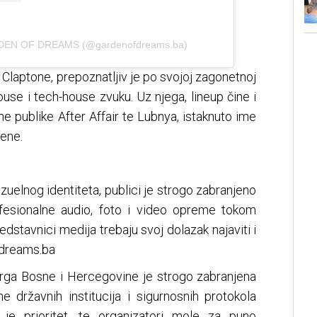
RDEN OF DREAMS (@gardenofdreams.ba)
 Claptone, prepoznatljiv je po svojoj zagonetnoj
ouse i tech-house zvuku. Uz njega, lineup čine i
e publike After Affair te Lubnya, istaknuto ime
ene.
izuelnog identiteta, publici je strogo zabranjeno
ofesionalne audio, foto i video opreme tokom
edstavnici medija trebaju svoj dolazak najaviti i
dreams.ba
Trga Bosne i Hercegovine je strogo zabranjena
e državnih institucija i sigurnosnih protokola
h je prioritet, te organizatori mole za puno