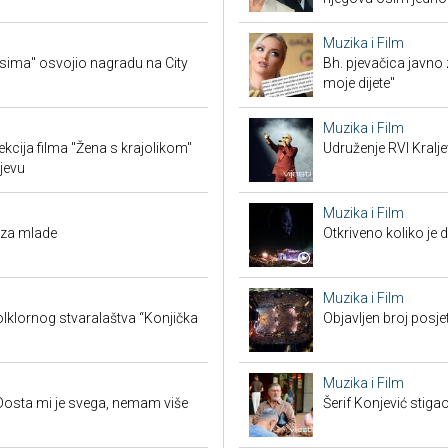
Muzika i Film
sima" osvojio nagradu na City
Bh. pjevačica javno z
moje dijete"
Muzika i Film
ekcija filma "Žena s krajolikom"
Udruženje RVI Kralj
jevu
Muzika i Film
 za mlade
Otkriveno koliko je 
Muzika i Film
lklornog stvaralaštva “Konjička
Objavljen broj posj
Muzika i Film
Dosta mi je svega, nemam više
Šerif Konjević stiga