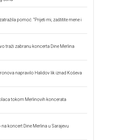
atražila pomoć: "Prijeti mi, zaštitite mene i
evo traži zabranu koncerta Dine Merlina
dronova napravilo Halidov lik iznad Koševa
etilaca tokom Merlinovih koncerata
o na koncert Dine Merlina u Sarajevu