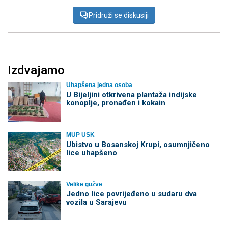
Pridruži se diskusiji
Izdvajamo
Uhapšena jedna osoba
​U Bijeljini otkrivena plantaža indijske
konoplje, pronađen i kokain
MUP USK
Ubistvo u Bosanskoj Krupi, osumnjičeno
lice uhapšeno
Velike gužve
Јedno lice povrijeđeno u sudaru dva
vozila u Sarajevu