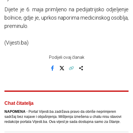
Dijete je 6. maja primljeno na pedijatrijsko odjeljenje
bolnice, gdje je, uprkos naporima medicinskog osoblja,
preminulo.
(Vijesti.ba)
Podijeli ovaj članak
Facebook
X
Kopiraj link
Više
Chat čitatelja
NAPOMENA
- Portal Vijesti.ba zadržava pravo da obriše neprimjeren
sadržaj bez najave i objašnjenja. Mišljenja iznešena u chatu nisu stavovi
redakcije portala Vijesti.ba. Ova vijest je sada dostupna samo za čitanje.