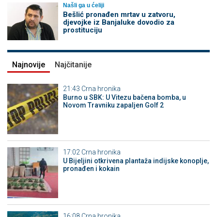
Našli ga u ćeliji
Bešlić pronađen mrtav u zatvoru,
djevojke iz Banjaluke dovodio za
prostituciju
Najnovije
Najčitanije
21:43
Crna hronika
Burno u SBK: U Vitezu bačena bomba, u
Novom Travniku zapaljen Golf 2
17:02
Crna hronika
​U Bijeljini otkrivena plantaža indijske konoplje,
pronađen i kokain
16:08
Crna hronika