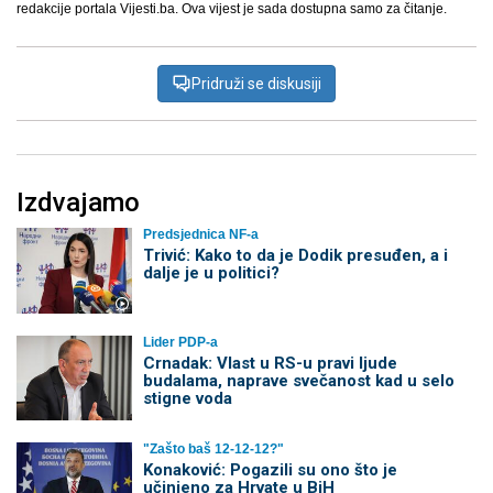
redakcije portala Vijesti.ba. Ova vijest je sada dostupna samo za čitanje.
Pridruži se diskusiji
Izdvajamo
Predsjednica NF-a
Trivić: Kako to da je Dodik presuđen, a i
dalje je u politici?
Lider PDP-a
Crnadak: Vlast u RS-u pravi ljude
budalama, naprave svečanost kad u selo
stigne voda
"Zašto baš 12-12-12?"
Konaković: Pogazili su ono što je
učinjeno za Hrvate u BiH