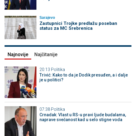
Sarajevo
Zastupnici Trojke predlažu poseban
status za MC Srebrenica
Najnovije
Najčitanije
20:13
Politika
Trivić: Kako to da je Dodik presuđen, a i dalje
je u politici?
07:38
Politika
Crnadak: Vlast u RS-u pravi ljude budalama,
naprave svečanost kad u selo stigne voda