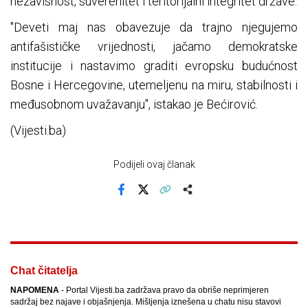
nezavisnost, suverenitet i teritorijalni integritet države.
"Deveti maj nas obavezuje da trajno njegujemo
antifašističke vrijednosti, jačamo demokratske
institucije i nastavimo graditi evropsku budućnost
Bosne i Hercegovine, utemeljenu na miru, stabilnosti i
međusobnom uvažavanju", istakao je Bećirović.
(Vijesti.ba)
Podijeli ovaj članak
Facebook
X
Kopiraj link
Više
Chat čitatelja
NAPOMENA
- Portal Vijesti.ba zadržava pravo da obriše neprimjeren
sadržaj bez najave i objašnjenja. Mišljenja iznešena u chatu nisu stavovi