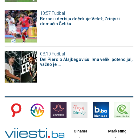
10:57
Fudbal
Borac u derbiju dočekuje Velež, Zrinjski
domaćin Čeliku
08:10
Fudbal
Del Piero o Alajbegoviću: Ima veliki potencijal,
važno je ...
O nama
Marketing