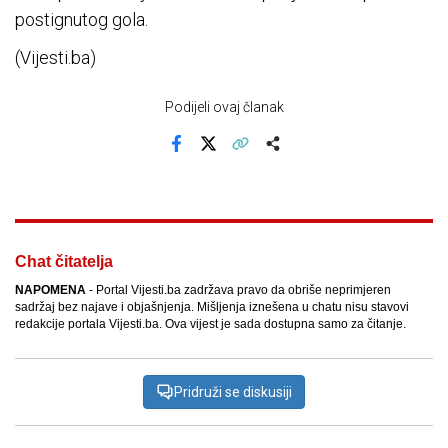
postignutog gola.
(Vijesti.ba)
Podijeli ovaj članak
Facebook
X
Kopiraj link
Više
Chat čitatelja
NAPOMENA
- Portal Vijesti.ba zadržava pravo da obriše neprimjeren
sadržaj bez najave i objašnjenja. Mišljenja iznešena u chatu nisu stavovi
redakcije portala Vijesti.ba. Ova vijest je sada dostupna samo za čitanje.
Pridruži se diskusiji