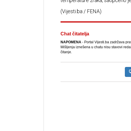
temperature zraka, saopćeno j
(Vijesti.ba / FENA)
Chat čitatelja
NAPOMENA
- Portal Vijesti.ba zadržava pr
Mišljenja iznešena u chatu nisu stavovi reda
čitanje.