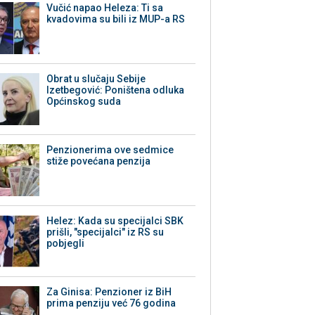
Vučić napao Heleza: Ti sa
kvadovima su bili iz MUP-a RS
Obrat u slučaju Sebije
Izetbegović: Poništena odluka
Općinskog suda
Penzionerima ove sedmice
stiže povećana penzija
Helez: Kada su specijalci SBK
prišli, "specijalci" iz RS su
pobjegli
Za Ginisa: Penzioner iz BiH
prima penziju već 76 godina