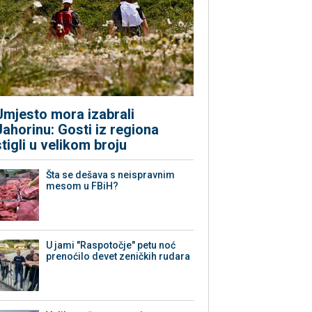
Umjesto mora izabrali
Jahorinu: Gosti iz regiona
stigli u velikom broju
Šta se dešava s neispravnim
mesom u FBiH?
U jami "Raspotočje" petu noć
prenoćilo devet zeničkih rudara