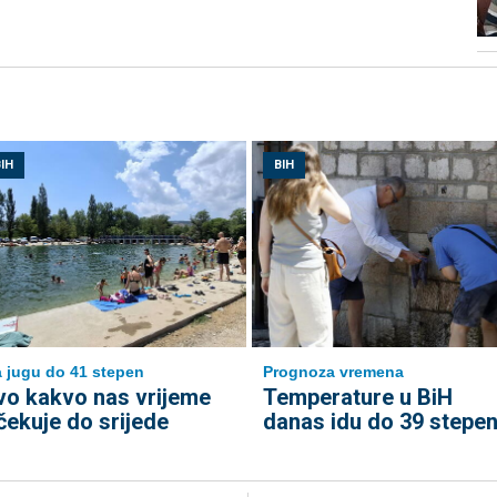
IH
BIH
 jugu do 41 stepen
Prognoza vremena
vo kakvo nas vrijeme
Temperature u BiH
čekuje do srijede
danas idu do 39 stepen