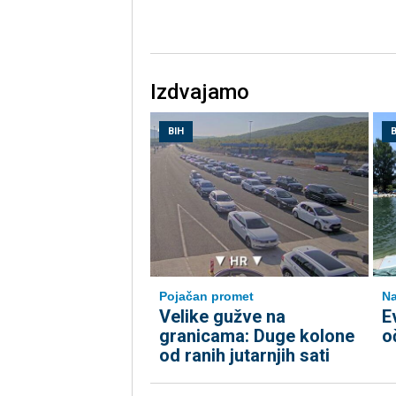
Izdvajamo
BIH
B
Pojačan promet
Na
Velike gužve na
E
granicama: Duge kolone
o
od ranih jutarnjih sati