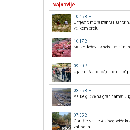
Najnovije
10:45
BiH
Umjesto mora izabrali Jahorinu: 
velikom broju
10:17
BiH
Šta se dešava s neispravnim 
09:30
BiH
U jami "Raspotočje" petu noć p
08:25
BiH
Velike gužve na granicama: Duge
07:55
BiH
Obrušio se dio Alajbegovića kuć
zatrpana