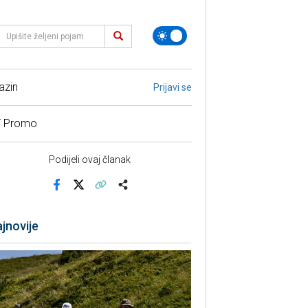
azin
Prijavi se
/ Promo
Podijeli ovaj članak
Facebook
X
Kopiraj link
Više
jnovije