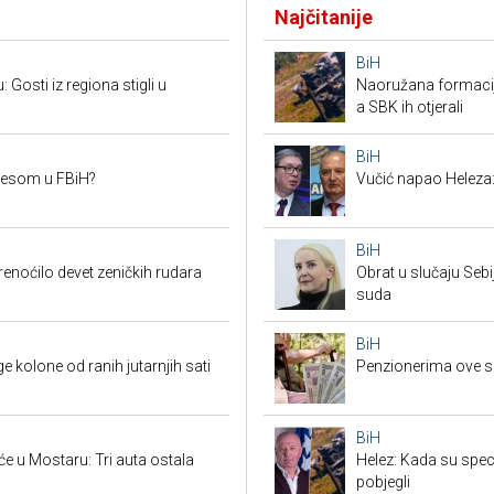
Najčitanije
BiH
Gosti iz regiona stigli u
Naoružana formacija
a SBK ih otjerali
BiH
mesom u FBiH?
Vučić napao Heleza:
BiH
renoćilo devet zeničkih rudara
Obrat u slučaju Seb
suda
BiH
 kolone od ranih jutarnjih sati
Penzionerima ove s
BiH
e u Mostaru: Tri auta ostala
Helez: Kada su specij
pobjegli