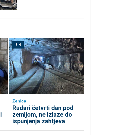
BIH
Zenica
Rudari četvrti dan pod
i
zemljom, ne izlaze do
ispunjenja zahtjeva