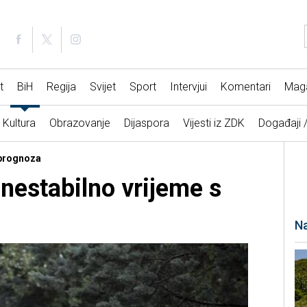
t
BiH
Regija
Svijet
Sport
Intervjui
Komentari
Mag
Kultura
Obrazovanje
Dijaspora
Vijesti iz ZDK
Događaji 
 prognoza
nestabilno vrijeme s
Na