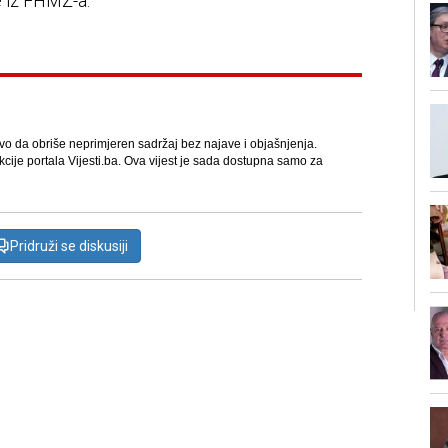
e iz FHMZ-a.
avo da obriše neprimjeren sadržaj bez najave i objašnjenja.
kcije portala Vijesti.ba. Ova vijest je sada dostupna samo za
Pridruži se diskusiji