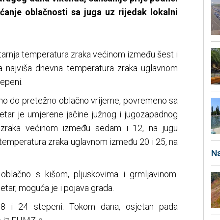
ćanje oblačnosti sa juga uz rijedak lokalni
utarnja temperatura zraka većinom između šest i
 a najviša dnevna temperatura zraka uglavnom
tepeni.
reno do pretežno oblačno vrijeme, povremeno sa
jetar je umjerene jačine južnog i jugozapadnog
a zraka većinom između sedam i 12, na jugu
 temperatura zraka uglavnom između 20 i 25, na
Na
 oblačno s kišom, pljuskovima i grmljavinom.
etar, moguća je i pojava grada.
8 i 24 stepeni. Tokom dana, osjetan pada