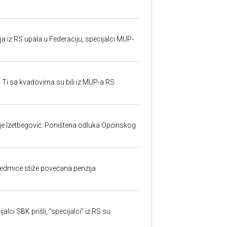
 iz RS upala u Federaciju, specijalci MUP-
 Ti sa kvadovima su bili iz MUP-a RS
ije Izetbegović: Poništena odluka Općinskog
edmice stiže povećana penzija
alci SBK prišli, "specijalci" iz RS su