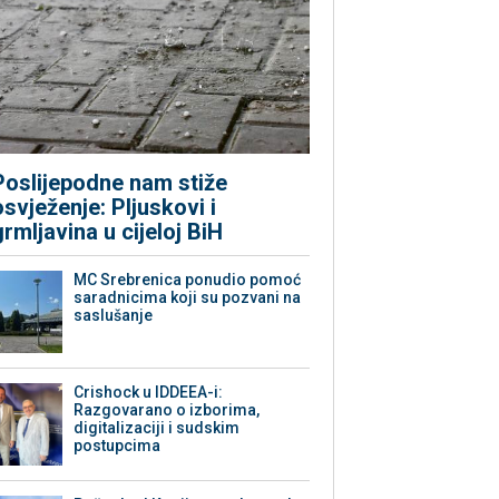
Poslijepodne nam stiže
osvježenje: Pljuskovi i
grmljavina u cijeloj BiH
MC Srebrenica ponudio pomoć
saradnicima koji su pozvani na
saslušanje
Crishock u IDDEEA-i:
Razgovarano o izborima,
digitalizaciji i sudskim
postupcima