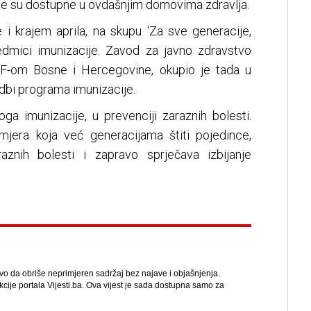
oje su dostupne u ovdašnjim domovima zdravlja.
 krajem aprila, na skupu 'Za sve generacije,
sedmici imunizacije. Zavod za javno zdravstvo
EF-om Bosne i Hercegovine, okupio je tada u
dbi programa imunizacije.
oga imunizacije, u prevenciji zaraznih bolesti.
mjera koja već generacijama štiti pojedince,
aznih bolesti i zapravo sprječava izbijanje
avo da obriše neprimjeren sadržaj bez najave i objašnjenja.
kcije portala Vijesti.ba. Ova vijest je sada dostupna samo za