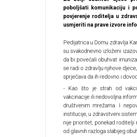
poboljšati komunikaciju i p
povjerenje roditelja u zdrav
usmjeriti na prave izvore inf
Pedijatrica u Domu zdravlja K
su svakodnevno izloženi izazov
da bi povećali obuhvat imunizac
se radi o zdravlju njihove djece
sprječava da ih redovno i dovod
- Kao što je strah od vakci
vakcinacije ili nedovoljna infor
društvenim mrežama. I nepov
institucije, u zdravstveni siste
nije prioritet, ponekad roditel
od glavnih razloga slabijeg obu