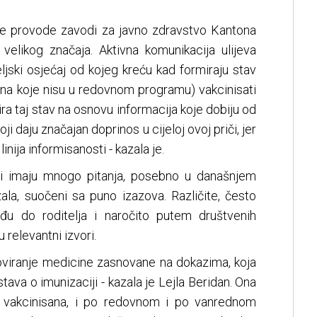
koje provode zavodi za javno zdravstvo Kantona
velikog značaja. Aktivna komunikacija ulijeva
eljski osjećaj od kojeg kreću kad formiraju stav
cina koje nisu u redovnom programu) vakcinisati
mira taj stav na osnovu informacija koje dobiju od
oji daju značajan doprinos u cijeloj ovoj priči, jer
inija informisanosti - kazala je.
lji imaju mnogo pitanja, posebno u današnjem
la, suočeni sa puno izazova. Različite, često
ođu do roditelja i naročito putem društvenih
 relevantni izvori.
oviranje medicine zasnovane na dokazima, koja
tava o imunizaciji - kazala je Lejla Beridan. Ona
u vakcinisana, i po redovnom i po vanrednom