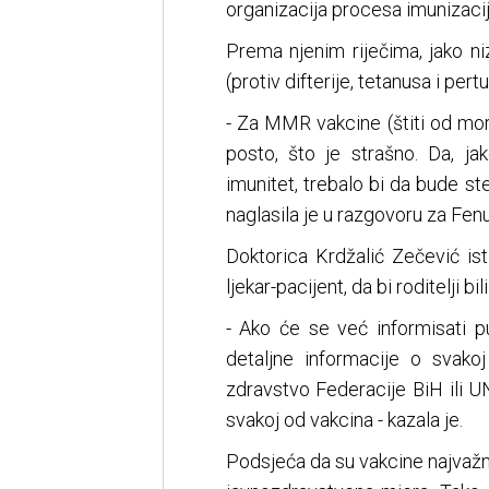
organizacija procesa imunizaci
Prema njenim riječima, jako n
(protiv difterije, tetanusa i pert
- Za MMR vakcine (štiti od morb
posto, što je strašno. Da, ja
imunitet, trebalo bi da bude s
naglasila je u razgovoru za Fenu
Doktorica Krdžalić Zečević ist
ljekar-pacijent, da bi roditelji bi
- Ako će se već informisati p
detaljne informacije o svak
zdravstvo Federacije BiH ili UN
svakoj od vakcina - kazala je.
Podsjeća da su vakcine najvažni