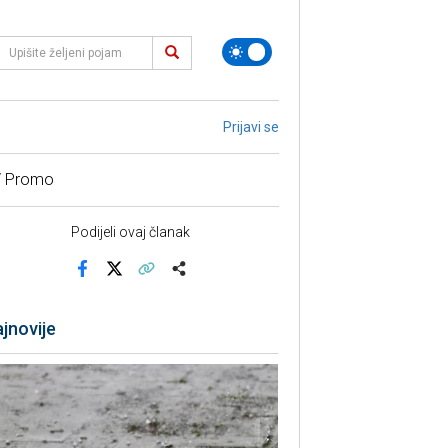
Prijavi se
/ Promo
Podijeli ovaj članak
Facebook
X
Kopiraj link
Više
jnovije