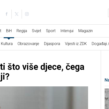
t
BiH
Regija
Svijet
Sport
Intervjui
Magazin
Kultura
Obrazovanje
Dijaspora
Vijesti iz ZDK
Događaji 
i što više djece, čega
ji?
Na