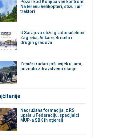
Požar kod Konjica van kontrole:
Na terenu helikopteri, stižu i air
traktori
U Sarajevo stižu gradonačelnici
Zagreba, Ankare, Brisela i
drugih gradova
Zenički rudari još uvijek u jami,
poznato zdravstveno stanje
jčitanije
Naoružana formacija iz RS
upala u Federaciju, specijalci
MUP-a SBK ih otjerali