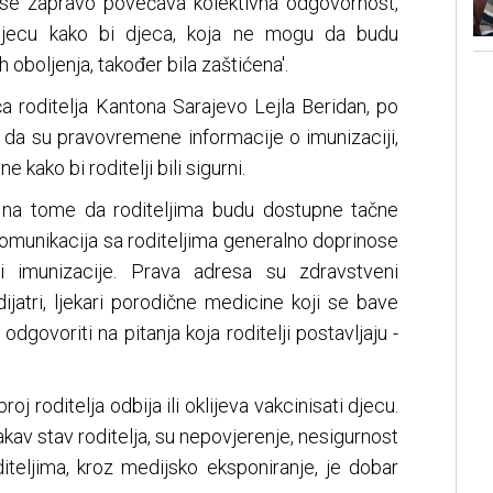
 se zapravo povećava kolektivna odgovornost,
i djecu kako bi djeca, koja ne mogu da budu
 oboljenja, također bila zaštićena'.
a roditelja Kantona Sarajevo Lejla Beridan, po
e da su pravovremene informacije o imunizaciji,
kako bi roditelji bili sigurni.
 na tome da roditeljima budu dostupne tačne
 komunikacija sa roditeljima generalno doprinose
ti imunizacije. Prava adresa su zdravstveni
ijatri, ljekari porodične medicine koji se bave
dgovoriti na pitanja koja roditelji postavljaju -
roj roditelja odbija ili oklijeva vakcinisati djecu.
takav stav roditelja, su nepovjerenje, nesigurnost
iteljima, kroz medijsko eksponiranje, je dobar