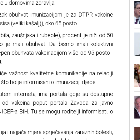
je u domovima zdravlja.
izak obuhvat imunizacijom je za DTPR vakcine
usisa (veliki kašalj)), oko 65 posto.
ila, zaušnjaka i rubeole), procent je niži od 50
ko je mali obuhvat. Da bismo imali kolektivni
tepen obuhvata vakcinacijom više od 95 posto -
.
iče važnost kvalitetne komunikacije na relaciji
li što bolje informisani o imunizaciji djece.
utem interneta, ima portala gdje su dostupne
oj od vakcina poput portala Zavoda za javno
ICEF-a BiH. Tu se mogu roditelji informisati, o
ja i najjača mjera sprječavanja zaraznih bolesti,