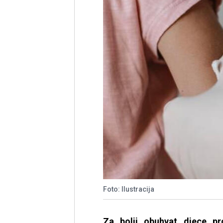
Foto: Ilustracija
Za bolji obuhvat djece p