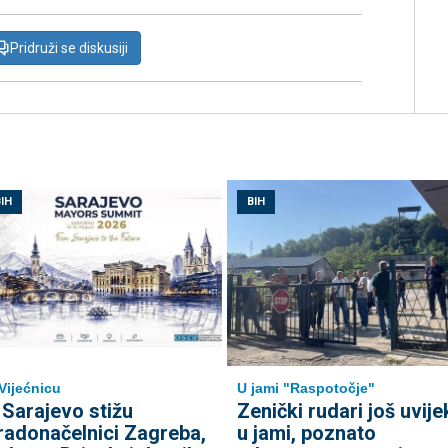
Pridruži se diskusiji
IH
BIH
Vijećnicu
U jami "Raspotočje"
 Sarajevo stižu
Zenički rudari još uvije
radonačelnici Zagreba,
u jami, poznato