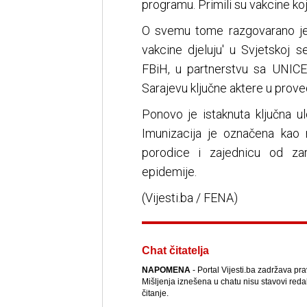
programu. Primili su vakcine k
O svemu tome razgovarano je i
vakcine djeluju' u Svjetskoj 
FBiH, u partnerstvu sa UNIC
Sarajevu ključne aktere u prove
Ponovo je istaknuta ključna ul
Imunizacija je označena kao 
porodice i zajednicu od zar
epidemije.
(Vijesti.ba / FENA)
Chat čitatelja
NAPOMENA
- Portal Vijesti.ba zadržava pr
Mišljenja iznešena u chatu nisu stavovi reda
čitanje.