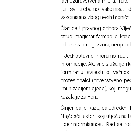
javnozdravstvena mjera. Tako
'jer svi trebamo vakcinisat
vakcinisana zbog nekih hroničnih
Članica Upravnog odbora Vijeć
struci magistar farmacije, kaž
od relevantnog izvora, neophodne 
- Jednostavno, moramo raditi
informacije. Aktivno slušanje i
formiranju svijesti o važnos
profesionalci (prvenstveno ped
imunizacijom djece), koji mogu o
kazala je za Fenu.
Činjenica je, kaže, da određeni b
Najčešći faktori, koji utječu na 
i dezinformisanost. Rad sa rod