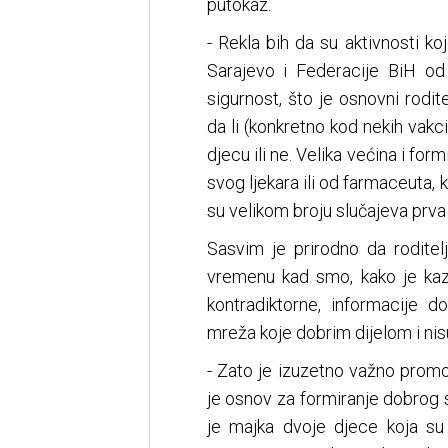
putokaz.
- Rekla bih da su aktivnosti 
Sarajevo i Federacije BiH od 
sigurnost, što je osnovni rodit
da li (konkretno kod nekih vak
djecu ili ne. Velika većina i for
svog ljekara ili od farmaceuta, k
su velikom broju slučajeva prva l
Sasvim je prirodno da rodite
vremenu kad smo, kako je kaza
kontradiktorne, informacije d
mreža koje dobrim dijelom i nisu
- Zato je izuzetno važno prom
je osnov za formiranje dobrog s
je majka dvoje djece koja s