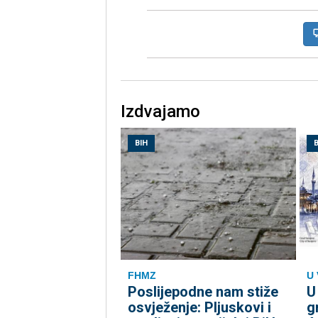
Izdvajamo
BIH
B
FHMZ
U 
Poslijepodne nam stiže
U
osvježenje: Pljuskovi i
g