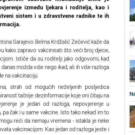
ovjerenje između ljekara i roditelja, kao i
stveni sistem i u zdravstvene radnike te ih
ormacija.
antona Sarajevo Belma Krdžalić Zečević kaže da
u kako zapravo vakcinisati što veći broj djece,
ijom. Ističe da su roditelji jako odgovorni, kad
, danas možda više nego ikad, ali ih više razloga
e na vakcinaciju.
na, strah od mogućih neželjenih posljedica
Na
miranost tačnije dezinformacije koje oni čitaju na
jerenje je jedan od razloga, nepovjerenje u
m, pa čak i u same vakcine. Isto tako nekad im to
ji mogu reći da nemaju vremena - istakla je neke
hvata vakcinacijom. Kao jedan od razloga jeste i