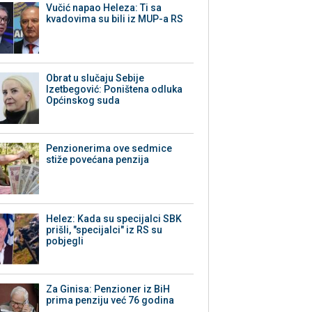
Vučić napao Heleza: Ti sa
kvadovima su bili iz MUP-a RS
Obrat u slučaju Sebije
Izetbegović: Poništena odluka
Općinskog suda
Penzionerima ove sedmice
stiže povećana penzija
Helez: Kada su specijalci SBK
prišli, "specijalci" iz RS su
pobjegli
Za Ginisa: Penzioner iz BiH
prima penziju već 76 godina