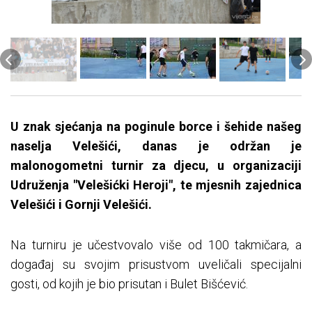
U znak sjećanja na poginule borce i šehide našeg
naselja Velešići, danas je održan je
malonogometni turnir za djecu, u organizaciji
Udruženja "Velešićki Heroji", te mjesnih zajednica
Velešići i Gornji Velešići.
Na turniru je učestvovalo više od 100 takmičara, a
događaj su svojim prisustvom uveličali specijalni
gosti, od kojih je bio prisutan i Bulet Bišćević.