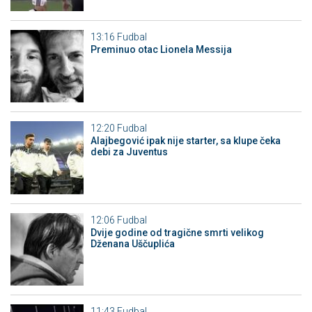
13:16
Fudbal
Preminuo otac Lionela Messija
12:20
Fudbal
Alajbegović ipak nije starter, sa klupe čeka
debi za Juventus
12:06
Fudbal
Dvije godine od tragične smrti velikog
Dženana Uščuplića
11:43
Fudbal