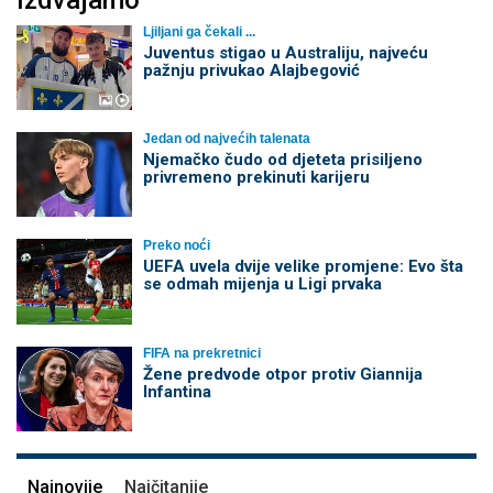
Ljiljani ga čekali ...
Juventus stigao u Australiju, najveću
pažnju privukao Alajbegović
Jedan od najvećih talenata
Njemačko čudo od djeteta prisiljeno
privremeno prekinuti karijeru
Preko noći
UEFA uvela dvije velike promjene: Evo šta
se odmah mijenja u Ligi prvaka
FIFA na prekretnici
Žene predvode otpor protiv Giannija
Infantina
Najnovije
Najčitanije