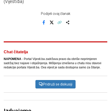
(Vijesti.ba)
Podijeli ovaj članak
Facebook
X
Kopiraj link
Više
Chat čitatelja
NAPOMENA
- Portal Vijesti.ba zadržava pravo da obriše neprimjeren
sadržaj bez najave i objašnjenja. Mišljenja iznešena u chatu nisu stavovi
redakcije portala Vijesti.ba. Ova vijest je sada dostupna samo za čitanje.
Pridruži se diskusiji
Izdvajamo