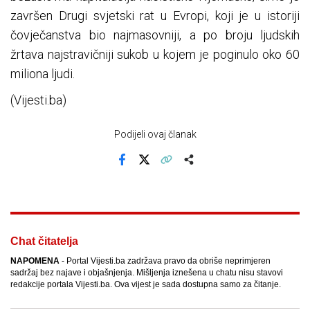
završen Drugi svjetski rat u Evropi, koji je u istoriji
čovječanstva bio najmasovniji, a po broju ljudskih
žrtava najstravičniji sukob u kojem je poginulo oko 60
miliona ljudi.
(Vijesti.ba)
Podijeli ovaj članak
Facebook
X
Kopiraj link
Više
Chat čitatelja
NAPOMENA
- Portal Vijesti.ba zadržava pravo da obriše neprimjeren
sadržaj bez najave i objašnjenja. Mišljenja iznešena u chatu nisu stavovi
redakcije portala Vijesti.ba. Ova vijest je sada dostupna samo za čitanje.