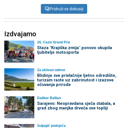
Pridruži se diskusiji
Izdvajamo
26. Cazin Grand Prix
Staza "Krajiška zmija" ponovo okupila
ljubitelje motosporta
Za aktivan odmor
Blidinje sve privlačnije ljetno odredište,
turizam raste uz zabrinutost i izazove
očuvanja prirode
Dalibor Ballian
Sarajevo: Neopravdana sječa stabala, a
grad zbog manjka drveća sve topliji
Suljagić podsjeća