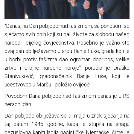
"Danas, na Dan pobjede nad fašizmom, sa ponosom se
sjećamo svih onih koji su dali živote za slobodu našeg
naroda i cijelog čovječanstva. Posebno je važno što
ovaj dan obilježavamo u srcu Banje Luke, grada koji je
u borbi protiv fašizma dao ogroman doprinos, velike
žrtve i brojne narodne heroje", poručio je Draško
Stanivuković, gradonačelnik Banje Luke, koji je
učestvovao u Maršu i položio cvijeće.
Povodom Dana pobjede nad fašizmom danas je u RS
neradni dan.
Dan pobjede obilježava se 9. maja u znak sjećanja na
taj datum 1945. godine, kada je stupila na snagu
bezuslovna kapitulacija nacističke Njemačke, čime je