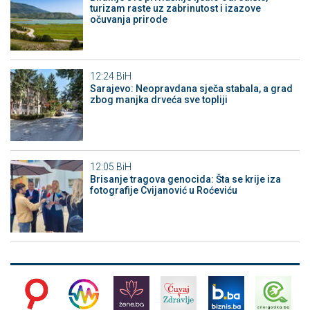
turizam raste uz zabrinutost i izazove
očuvanja prirode
12:24
BiH
Sarajevo: Neopravdana sječa stabala, a grad
zbog manjka drveća sve topliji
12:05
BiH
Brisanje tragova genocida: Šta se krije iza
fotografije Cvijanović u Roćeviću