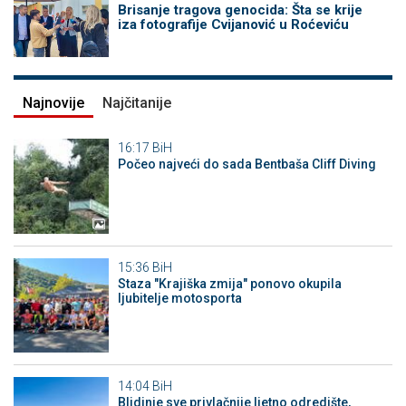
Brisanje tragova genocida: Šta se krije
iza fotografije Cvijanović u Roćeviću
Najnovije
Najčitanije
16:17
BiH
Počeo najveći do sada Bentbaša Cliff Diving
15:36
BiH
Staza "Krajiška zmija" ponovo okupila
ljubitelje motosporta
14:04
BiH
Blidinje sve privlačnije ljetno odredište,