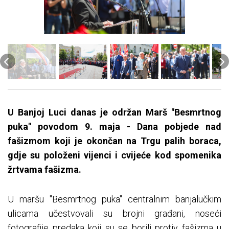
U Banjoj Luci danas je održan Marš "Besmrtnog
puka" povodom 9. maja - Dana pobjede nad
fašizmom koji je okončan na Trgu palih boraca,
gdje su položeni vijenci i cvijeće kod spomenika
žrtvama fašizma.
U maršu "Besmrtnog puka" centralnim banjalučkim
ulicama učestvovali su brojni građani, noseći
fotografije predaka koji su se borili protiv fašizma u