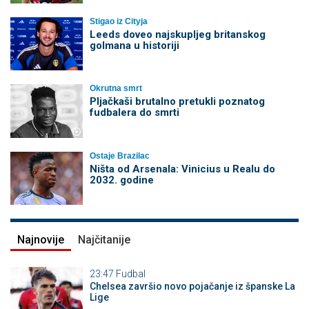
Stigao iz Cityja
Leeds doveo najskupljeg britanskog
golmana u historiji
Okrutna smrt
Pljačkaši brutalno pretukli poznatog
fudbalera do smrti
Ostaje Brazilac
Ništa od Arsenala: Vinicius u Realu do
2032. godine
Najnovije
Najčitanije
23:47
Fudbal
Chelsea završio novo pojačanje iz španske La
Lige