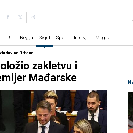
t
BiH
Regija
Svijet
Sport
Intervjui
Magazin
 vladavina Orbana
oložio zakletvu i
emijer Mađarske
Na