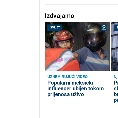
Izdvajamo
SVIJET
UZNEMIRUJUĆI VIDEO
N
Popularni meksički
P
influencer ubijen tokom
s
prijenosa uživo
b
p