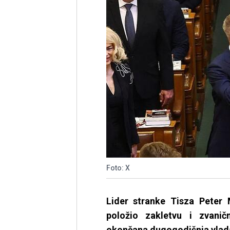
Foto: X
Lider stranke Tisza Peter
položio zakletvu i zvanič
okončana dugogodišnja vlada