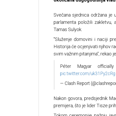
Svečana sjednica održana je u
parlamenta položili zakletvu,
Tamas Sulyok.
"Služenje domovini i naciji pre
Historija će ocjenjivati njihov 
svim važnim pitanjima“, rekao j
Péter Magyar officiall
pic.twitter.com/uk31Py2cRg
— Clash Report (@clashrepo
Nakon govora, predsjednik Ma
premijera, što je lider Tisze prih
Tokom ceremonije pažnju javn