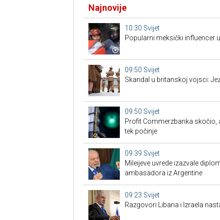
Najnovije
10:30
Svijet
Popularni meksički influencer 
09:50
Svijet
Skandal u britanskoj vojsci: Je
09:50
Svijet
Profit Commerzbanka skočio, 
tek počinje
09:39
Svijet
Mileijeve uvrede izazvale diplo
ambasadora iz Argentine
09:23
Svijet
Razgovori Libana i Izraela nast