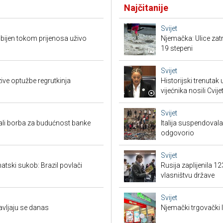
Najčitanije
Svijet
ubijen tokom prijenosa uživo
Njemačka: Ulice zat
19 stepeni
Svijet
zive optužbe regrutkinja
Historijski trenutak
vijećnika nosili Cvij
Svijet
ali borba za budućnost banke
Italija suspendova
odgovorio
Svijet
matski sukob: Brazil povlači
Rusija zaplijenila 1
vlasništvu države
Svijet
avljaju se danas
Njemački trgovački l