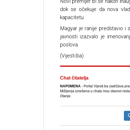
Novi premijer bi se nakon inau
dok se očekuje da nova vla
kapacitetu.
Magyar je ranije predstavio i
javnosti izazvalo je imenovan
poslova.
(Vijesti.ba)
Chat čitatelja
NAPOMENA
- Portal Vijesti.ba zadržava pr
Mišljenja iznešena u chatu nisu stavovi reda
čitanje.