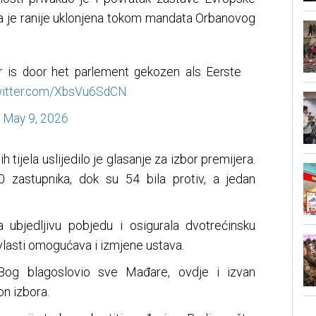
ja je ranije uklonjena tokom mandata Orbanovog
r is door het parlement gekozen als Eerste
twitter.com/XbsVu6SdCN
)
May 9, 2026
 tijela uslijedilo je glasanje za izbor premijera.
 zastupnika, dok su 54 bila protiv, a jedan
a ubjedljivu pobjedu i osigurala dvotrećinsku
vlasti omogućava i izmjene ustava.
Bog blagoslovio sve Mađare, ovdje i izvan
on izbora.