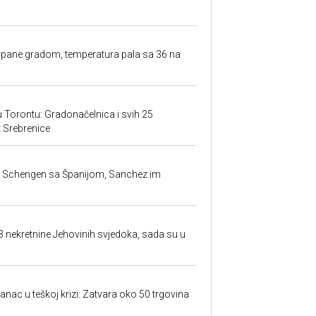
rpane gradom, temperatura pala sa 36 na
 u Torontu: Gradonačelnica i svih 25
et Srebrenice
la Schengen sa Španijom, Sanchez im
23 nekretnine Jehovinih svjedoka, sada su u
anac u teškoj krizi: Zatvara oko 50 trgovina