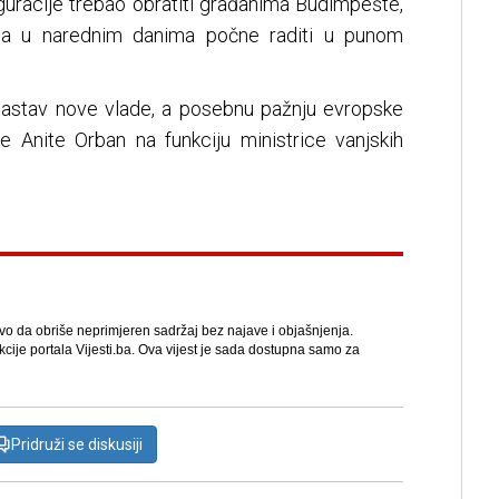
guracije trebao obratiti građanima Budimpešte,
da u narednim danima počne raditi u punom
 sastav nove vlade, a posebnu pažnju evropske
je Anite Orban na funkciju ministrice vanjskih
avo da obriše neprimjeren sadržaj bez najave i objašnjenja.
kcije portala Vijesti.ba. Ova vijest je sada dostupna samo za
Pridruži se diskusiji