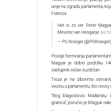
unije na zgradu parlamenta, ko
Fidesza.
Het is zo ver. Peter Magya
Minister van Hongarije.
pic.
— PG Kroeger (@PGKroeger
Poslije formiranja parlamentarnih
Magyar je dobio podršku 140
zastupnik ostao suzdržan.
Tisza je na izborima ostvaril
većinu u parlamentu, što novoj 
"Bog blagoslovio Mađarsku. 
granica“, poručio je Magyar nak