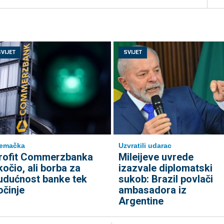
SVIJET
SVIJET
jemačka
Uzvratili udarac
rofit Commerzbanka
Mileijeve uvrede
kočio, ali borba za
izazvale diplomatski
udućnost banke tek
sukob: Brazil povlači
očinje
ambasadora iz
Argentine