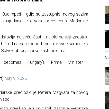
 Budimpešti, gdje su zastupnici novog saziva
 a zasjedanje je otvorio predsjednik Mađarske
dstavlja najveću čast i najplemenitiji zadatak.
rad. Pred nama je period konstruktivne saradnje u
e Sulyok obraćajući se zastupnicima.
Na
y becomes Hungary’s Prime Minister.
rt)
May 9, 2026
đarske predložio je Petera Magyara za novog
vatio.
osti privukao je i povratak zastave Evropske