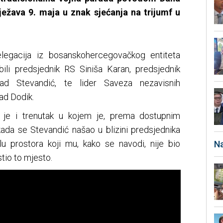
lježava 9. maja u znak sjećanja na trijumf u
elegacija iz bosanskohercegovačkog entiteta
bili predsjednik RS Siniša Karan, predsjednik
d Stevandić, te lider Saveza nezavisnih
ad Dodik.
 je i trenutak u kojem je, prema dostupnim
ada se Stevandić našao u blizini predsjednika
elu prostora koji mu, kako se navodi, nije bio
Na
tio to mjesto.