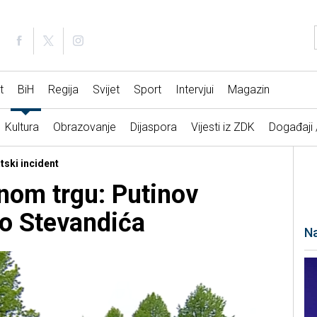
t
BiH
Regija
Svijet
Sport
Intervjui
Magazin
Kultura
Obrazovanje
Dijaspora
Vijesti iz ZDK
Događaji
tski incident
nom trgu: Putinov
io Stevandića
Na