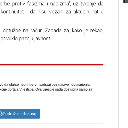
borbe protiv fašizma i nacizma", uz tvrdnje da
ontinuitet i da nisu vezani za aktuelni rat u
 i optužbe na račun Zapada za, kako je rekao,
 privuklo pažnju javnosti.
avo da obriše neprimjeren sadržaj bez najave i objašnjenja.
kcije portala Vijesti.ba. Ova vijest je sada dostupna samo za
Pridruži se diskusiji