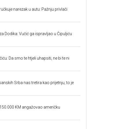
učkuje narezak u autu: Pažnju privlači
 Dodika: Vučić ga ispravljao u Čipuljiću
u: Da smo te htjeli uhapsiti, ne bi te ni
sanskih Srba nas tretira kao prijetnju, to je
a 150.000 KM angažovao američku