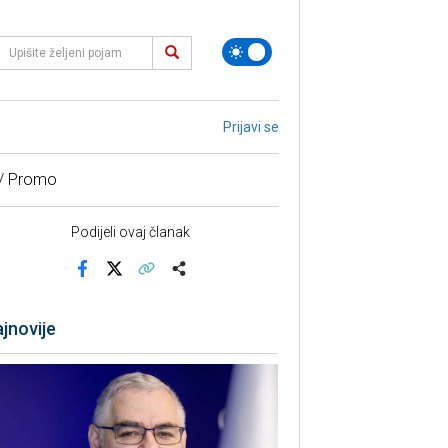
Prijavi se
 / Promo
Podijeli ovaj članak
Facebook
X
Kopiraj link
Više
jnovije