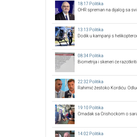
18:17
Politika
OHR spreman na dijalog sa svim
13:13
Politika
Dodik u kampanji s helikoptero
08:34
Politika
Biometrija i skeneri će razotkrit
22:32
Politika
Rahimić žestoko Kordiću: Odluči
19:10
Politika
Crnadak sa Crishockom o saradn
14:02
Politika