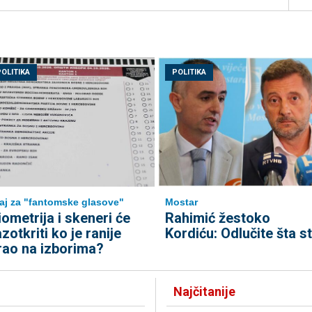
POLITIKA
POLITIKA
aj za "fantomske glasove"
Mostar
iometrija i skeneri će
Rahimić žestoko
azotkriti ko je ranije
Kordiću: Odlučite šta st
rao na izborima?
Najčitanije