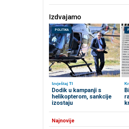
Izdvajamo
POLITIKA
Kr
Izvještaj TI
B
Dodik u kampanji s
r
helikopterom, sankcije
k
izostaju
Najnovije