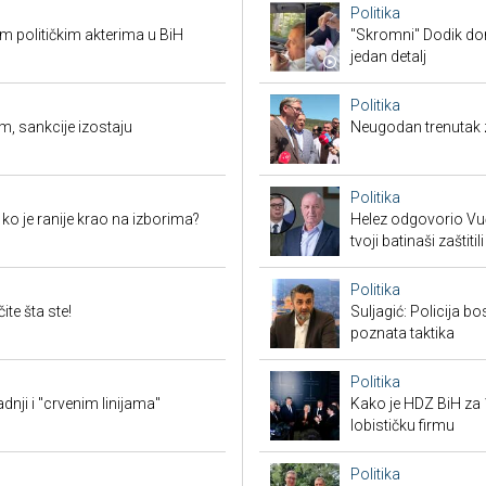
Politika
 političkim akterima u BiH
"Skromni" Dodik dor
jedan detalj
Politika
m, sankcije izostaju
Neugodan trenutak za
Politika
i ko je ranije krao na izborima?
Helez odgovorio Vučić
tvoji batinaši zaštitili
Politika
te šta ste!
Suljagić: Policija bo
poznata taktika
Politika
ji i "crvenim linijama"
Kako je HDZ BiH z
lobističku firmu
Politika