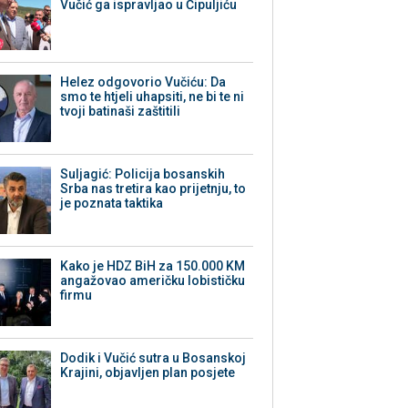
Vučić ga ispravljao u Čipuljiću
Helez odgovorio Vučiću: Da
smo te htjeli uhapsiti, ne bi te ni
tvoji batinaši zaštitili
Suljagić: Policija bosanskih
Srba nas tretira kao prijetnju, to
je poznata taktika
Kako je HDZ BiH za 150.000 KM
angažovao američku lobističku
firmu
Dodik i Vučić sutra u Bosanskoj
Krajini, objavljen plan posjete