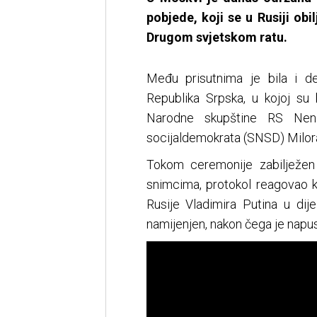
pobjede, koji se u Rusiji obi
Drugom svjetskom ratu.
Među prisutnima je bila i d
Republika Srpska, u kojoj su 
Narodne skupštine RS Nena
socijaldemokrata (SNSD) Milor
Tokom ceremonije zabilježen
snimcima, protokol reagovao k
Rusije Vladimira Putina u dij
namijenjen, nakon čega je napus