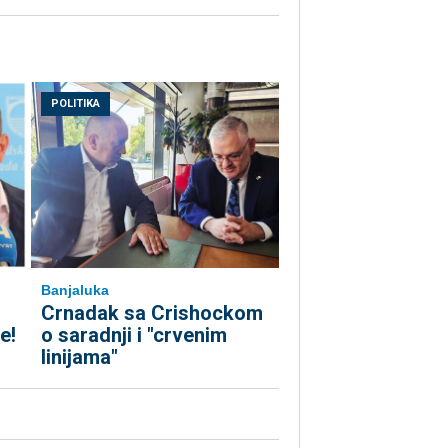
POLITIKA
Banjaluka
Crnadak sa Crishockom
e!
o saradnji i "crvenim
linijama"