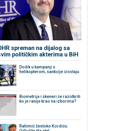
OHR spreman na dijalog sa
svim političkim akterima u BiH
Dodik u kampanji s
helikopterom, sankcije izostaju
Biometrija i skeneri će razotkriti
ko je ranije krao na izborima?
Rahimić žestoko Kordiću:
Odlučite šta ste!