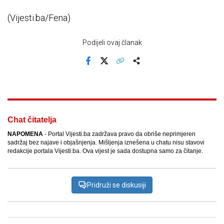
(Vijesti.ba/Fena)
Podijeli ovaj članak
Facebook
X
Kopiraj link
Više
Chat čitatelja
NAPOMENA
- Portal Vijesti.ba zadržava pravo da obriše neprimjeren
sadržaj bez najave i objašnjenja. Mišljenja iznešena u chatu nisu stavovi
redakcije portala Vijesti.ba. Ova vijest je sada dostupna samo za čitanje.
Pridruži se diskusiji