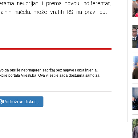
erama neuprljan i prema novcu indiferentan,
alnih načela, može vratiti RS na pravi put -
avo da obriše neprimjeren sadržaj bez najave i objašnjenja.
kcije portala Vijesti.ba. Ova vijest je sada dostupna samo za
Pridruži se diskusiji