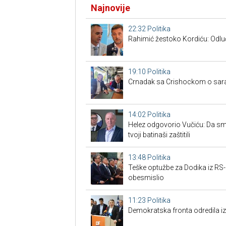
Najnovije
22:32
Politika
Rahimić žestoko Kordiću: Odluči
19:10
Politika
Crnadak sa Crishockom o saradn
14:02
Politika
Helez odgovorio Vučiću: Da smo t
tvoji batinaši zaštitili
13:48
Politika
Teške optužbe za Dodika iz RS-a
obesmislio
11:23
Politika
Demokratska fronta odredila i