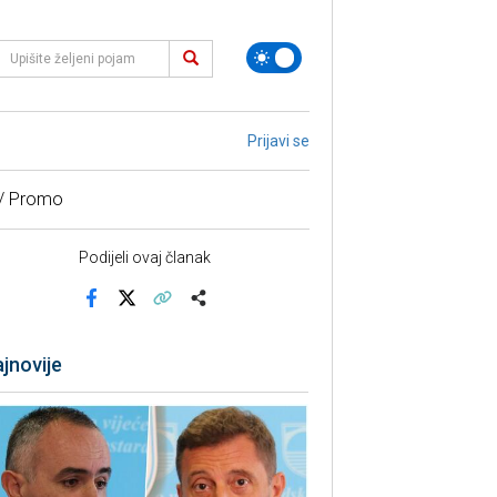
Prijavi se
 / Promo
Podijeli ovaj članak
Facebook
X
Kopiraj link
Više
jnovije