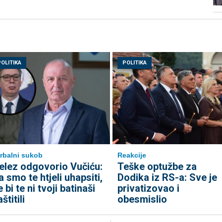
POLITIKA
POLITIKA
rbalni sukob
Reakcije
elez odgovorio Vučiću:
Teške optužbe za
a smo te htjeli uhapsiti,
Dodika iz RS-a: Sve je
 bi te ni tvoji batinaši
privatizovao i
štitili
obesmislio