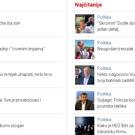
Najčitanije
Politika
te šta ste!
"Skromni" Dodik dor
jedan detalj
Politika
ji i "crvenim linijama"
Neugodan trenutak za
Politika
e htjeli uhapsiti, ne bi te ni
Helez odgovorio Vučić
tvoji batinaši zaštitili
Politika
: Sve je privatizovao i
Suljagić: Policija bo
poznata taktika
Politika
zborni slogan
Kako je HDZ BiH z
lobističku firmu