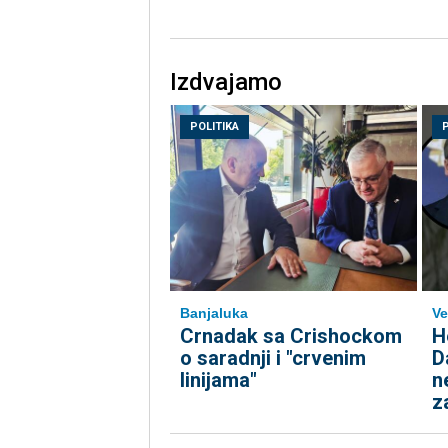
Izdvajamo
POLITIKA
Banjaluka
Ve
Crnadak sa Crishockom
H
o saradnji i "crvenim
D
linijama"
ne
za