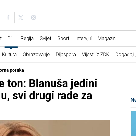
t
BiH
Regija
Svijet
Sport
Intervjui
Magazin
Kultura
Obrazovanje
Dijaspora
Vijesti iz ZDK
Događaji
borna poruka
 ton: Blanuša jedini
u, svi drugi rade za
Na