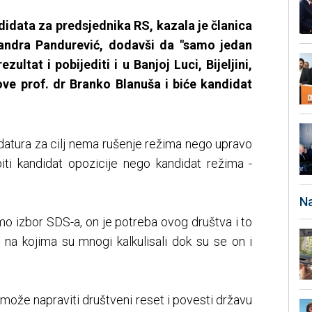
didata za predsjednika RS, kazala je članica
andra Pandurević, dodavši da "samo jedan
ultat i pobijediti i u Banjoj Luci, Bijeljini,
zove prof. dr Branko Blanuša i biće kandidat
datura za cilj nema rušenje režima nego upravo
biti kandidat opozicije nego kandidat režima -
Na
mo izbor SDS-a, on je potreba ovog društva i to
i na kojima su mnogi kalkulisali dok su se on i
može napraviti društveni reset i povesti državu