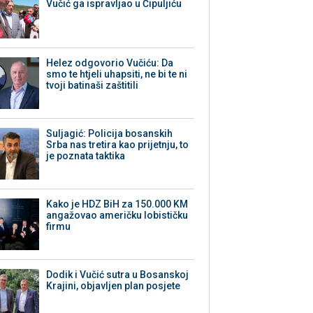
Vučić ga ispravljao u Čipuljiću
Helez odgovorio Vučiću: Da
smo te htjeli uhapsiti, ne bi te ni
tvoji batinaši zaštitili
Suljagić: Policija bosanskih
Srba nas tretira kao prijetnju, to
je poznata taktika
Kako je HDZ BiH za 150.000 KM
angažovao američku lobističku
firmu
Dodik i Vučić sutra u Bosanskoj
Krajini, objavljen plan posjete