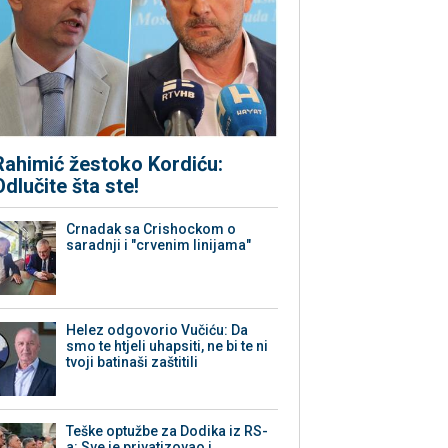
Rahimić žestoko Kordiću:
Odlučite šta ste!
Crnadak sa Crishockom o
saradnji i "crvenim linijama"
Helez odgovorio Vučiću: Da
smo te htjeli uhapsiti, ne bi te ni
tvoji batinaši zaštitili
Teške optužbe za Dodika iz RS-
a: Sve je privatizovao i