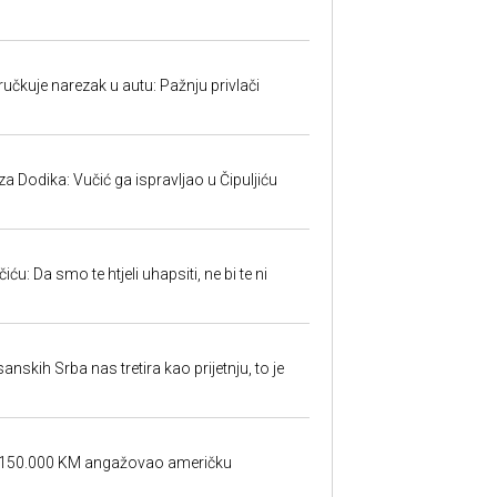
učkuje narezak u autu: Pažnju privlači
 Dodika: Vučić ga ispravljao u Čipuljiću
u: Da smo te htjeli uhapsiti, ne bi te ni
sanskih Srba nas tretira kao prijetnju, to je
a 150.000 KM angažovao američku