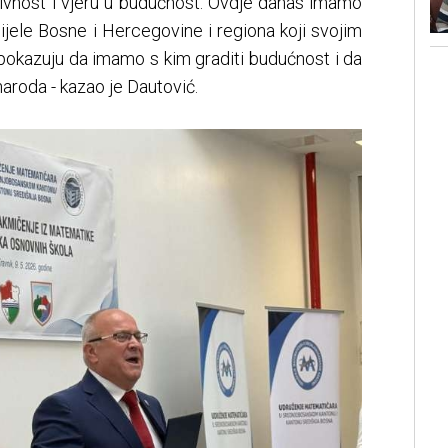
ativnost i vjeru u budućnost. Ovdje danas imamo
 cijele Bosne i Hercegovine i regiona koji svojim
pokazuju da imamo s kim graditi budućnost i da
aroda - kazao je Dautović.