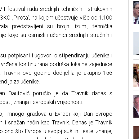
I festival rada srednjih tehničkih i strukovnih
SKC „Pirota“, na kojem učestvuje više od 1.100
ala predstavljeni su brojni izumi, tehnička
cije koje su osmislili učenici srednjih stručnih i
u potpisani i ugovori o stipendiranju učenika i
tvrđena kontinuirana podrška lokalne zajednice
 Travnik ove godine dodijelila je ukupno 156
endija za učenike.
an Dautović poručio je da Travnik danas s
sti, znanja i evropskih vrijednosti.
oji mnogo gradova u Evropi koji Dan Evrope
n i snažan način kao Travnik. Danas je Travnik
 ono što Evropa u svojoj suštini jeste: znanje,