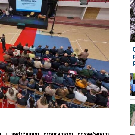
im i sadržajnim programom posvećenom