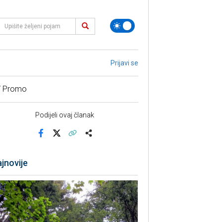
Prijavi se
/ Promo
Podijeli ovaj članak
Facebook
X
Kopiraj link
Više
jnovije