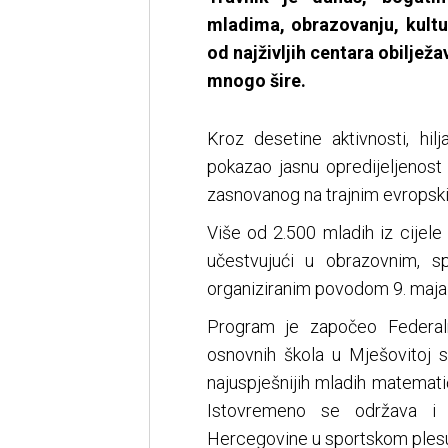
mladima, obrazovanju, kultu
od najživljih centara obilježa
mnogo šire.
Kroz desetine aktivnosti, hil
pokazao jasnu opredijeljenost
zasnovanog na trajnim evropski
Više od 2.500 mladih iz cijel
učestvujući u obrazovnim, sp
organiziranim povodom 9. maja
Program je započeo Federal
osnovnih škola u Mješovitoj s
najuspješnijih mladih matemati
Istovremeno se održava i 
Hercegovine u sportskom plesu