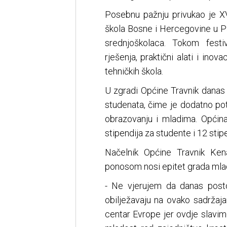
Posebnu pažnju privukao je XVI
škola Bosne i Hercegovine u P
srednjoškolaca. Tokom festiv
rješenja, praktični alati i inova
tehničkih škola.
U zgradi Općine Travnik danas s
studenata, čime je dodatno po
obrazovanju i mladima. Općina
stipendija za studente i 12 stip
Načelnik Općine Travnik Ken
ponosom nosi epitet grada mlado
- Ne vjerujem da danas post
obilježavaju na ovako sadržaja
centar Evrope jer ovdje slavimo