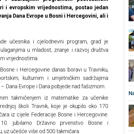
ri i evropskim vrijednostima, postao jedan
vanja Dana Evrope u Bosni i Hercegovini, ali i
jade učesnika i cjelodnevni program, grad je
 ulaganjima u mladost, znanje i razvoj društva
m vrijednostima.
e Bosne i Hercegovine danas boravi u Travniku,
ortskim, kulturnim i umjetničkim sadržajima
 – Dana Evrope i Dana pobjede nad fašizmom.
Na
nim takmičenjem iz matematike za učenike
rednjoj školi Travnik, koje je okupilo oko 170
čara iz cijele Federacije Bosne i Hercegovine.
10. jubilarno Državno prvenstvo Bosne i
, uz učešće više od 500 takmičara.