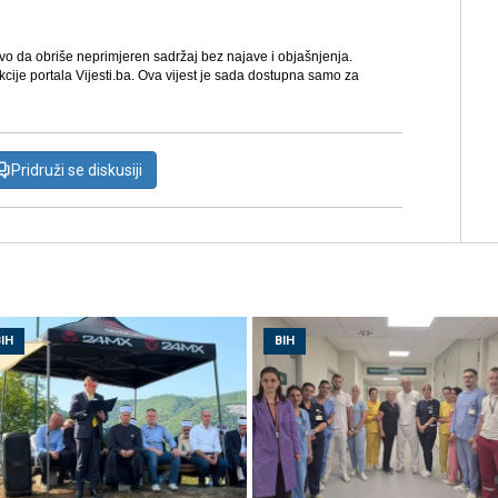
avo da obriše neprimjeren sadržaj bez najave i objašnjenja.
kcije portala Vijesti.ba. Ova vijest je sada dostupna samo za
Pridruži se diskusiji
IH
BIH