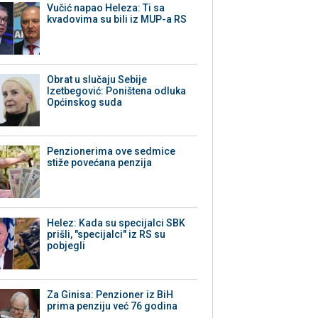
Vučić napao Heleza: Ti sa
kvadovima su bili iz MUP-a RS
Obrat u slučaju Sebije
Izetbegović: Poništena odluka
Općinskog suda
Penzionerima ove sedmice
stiže povećana penzija
Helez: Kada su specijalci SBK
prišli, "specijalci" iz RS su
pobjegli
Za Ginisa: Penzioner iz BiH
prima penziju već 76 godina