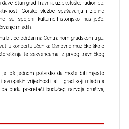
vrđave Stari grad Travnik, uz ekološke radionice,
aktivnosti Gorske službe spašavanja i zipline
 su spojeni kulturno-historijsko naslijeđe,
učivanje mladih.
ama bit će održan na Centralnom gradskom trgu,
živati u koncertu učenika Osnovne muzičke škole
ažoretkinja te sekvencama iz prvog travničkog
 je još jednom potvrdio da može biti mjesto
 i evropskih vrijednosti, ali i grad koji mladima
ku da budu pokretači budućeg razvoja društva,