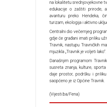
na lokalitetu srednjovjekovne t
edukacije o zaštiti prirode, 
avanturu preko Hendeka, čime
turizam, ekologija i aktivno uklj
Centralni dio večernjeg progr
gdje će građani imati priliku u
Travnik, nastupu Travničkih m
mjuzikla „Travnik je voljeti lako“.
Današnjim programom Travnik
susreta znanja, kulture, sporta
daje prostor, podršku i prili
saopćeno je iz Općine Travnik.
(Vijesti.ba/Fena)