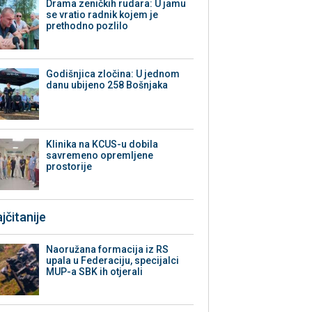
Drama zeničkih rudara: U jamu
se vratio radnik kojem je
prethodno pozlilo
Godišnjica zločina: U jednom
danu ubijeno 258 Bošnjaka
Klinika na KCUS-u dobila
savremeno opremljene
prostorije
jčitanije
Naoružana formacija iz RS
upala u Federaciju, specijalci
MUP-a SBK ih otjerali