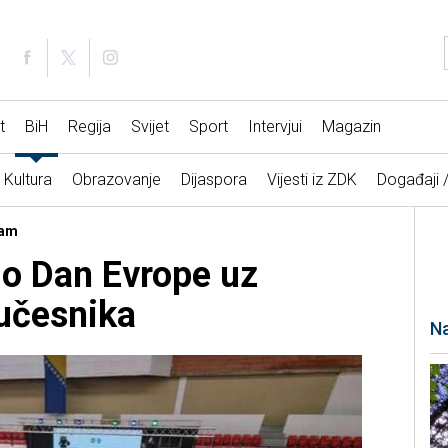
t
BiH
Regija
Svijet
Sport
Intervjui
Magazin
Kultura
Obrazovanje
Dijaspora
Vijesti iz ZDK
Događaji 
ram
io Dan Evrope uz
 učesnika
Na