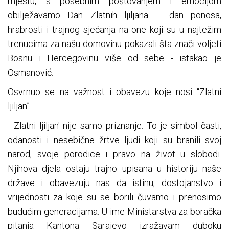
mjestu, s posebnim poštovanjem i emocijom
obilježavamo Dan Zlatnih ljiljana – dan ponosa,
hrabrosti i trajnog sjećanja na one koji su u najtežim
trenucima za našu domovinu pokazali šta znači voljeti
Bosnu i Hercegovinu više od sebe - istakao je
Osmanović.
Osvrnuo se na važnost i obavezu koje nosi “Zlatni
ljiljan”.
- Zlatni ljiljan' nije samo priznanje. To je simbol časti,
odanosti i nesebične žrtve ljudi koji su branili svoj
narod, svoje porodice i pravo na život u slobodi.
Njihova djela ostaju trajno upisana u historiju naše
države i obavezuju nas da istinu, dostojanstvo i
vrijednosti za koje su se borili čuvamo i prenosimo
budućim generacijama. U ime Ministarstva za boračka
pitanja Kantona Sarajevo izražavam duboku