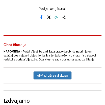
Podijeli ovaj članak
Facebook
X
Kopiraj link
Više
Chat čitatelja
NAPOMENA
- Portal Vijesti.ba zadržava pravo da obriše neprimjeren
sadržaj bez najave i objašnjenja. Mišljenja iznešena u chatu nisu stavovi
redakcije portala Vijesti.ba. Ova vijest je sada dostupna samo za čitanje.
Pridruži se diskusiji
Izdvajamo