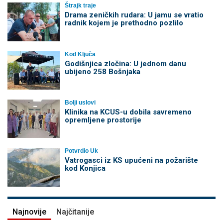
Štrajk traje
Drama zeničkih rudara: U jamu se vratio
radnik kojem je prethodno pozlilo
Kod Ključa
Godišnjica zločina: U jednom danu
ubijeno 258 Bošnjaka
Bolji uslovi
Klinika na KCUS-u dobila savremeno
opremljene prostorije
Potvrdio Uk
Vatrogasci iz KS upućeni na požarište
kod Konjica
Najnovije
Najčitanije