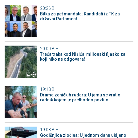
20:26
BiH
Bitka za pet mandata: Kandidati iz TK za
državni Parlament
20:00
BiH
Treća traka kod Nišića, milionski fijasko za
koji niko ne odgovara!
19:18
BiH
Drama zeničkih rudara: U jamu se vratio
radnik kojem je prethodno pozlilo
19:03
BiH
Godišnjica zločina: U jednom danu ubijeno