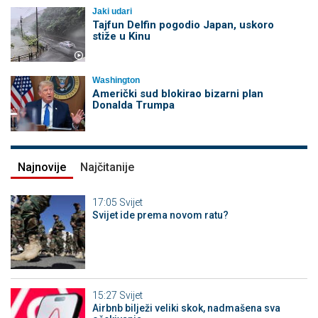
Jaki udari
Tajfun Delfin pogodio Japan, uskoro
stiže u Kinu
Washington
Američki sud blokirao bizarni plan
Donalda Trumpa
Najnovije
Najčitanije
17:05
Svijet
Svijet ide prema novom ratu?
15:27
Svijet
Airbnb bilježi veliki skok, nadmašena sva