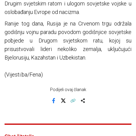
Drugim svjetskim ratom i ulogom sovjetske vojske u
oslobađanju Evrope od nacizma.
Ranije tog dana, Rusija je na Crvenom trgu održala
godišnju vojnu paradu povodom godišnjice sovjetske
pobjede u Drugom svjetskom ratu, kojoj su
prisustvovali lideri nekoliko zemalja, uključujući
Bjelorusiju, Kazahstan i Uzbekistan.
(Vijesti.ba/Fena)
Podijeli ovaj članak
Facebook
X
Kopiraj link
Više