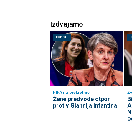
Izdvajamo
FUDBAL
FIFA na prekretnici
Zv
Žene predvode otpor
B
protiv Giannija Infantina
A
N
o