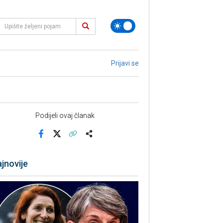
Prijavi se
Podijeli ovaj članak
Facebook
X
Kopiraj link
Više
jnovije