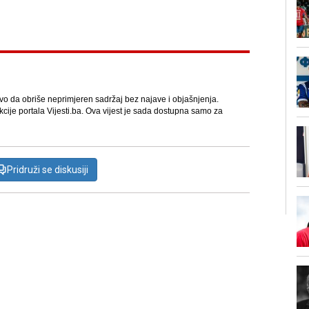
avo da obriše neprimjeren sadržaj bez najave i objašnjenja.
kcije portala Vijesti.ba. Ova vijest je sada dostupna samo za
Pridruži se diskusiji