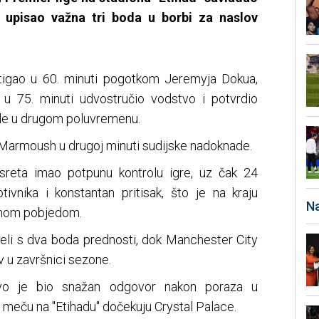
i upisao važna tri boda u borbi za naslov
tigao u 60. minuti pogotkom Jeremyja Dokua,
 u 75. minuti udvostručio vodstvo i potvrdio
le u drugom poluvremenu.
Marmoush u drugoj minuti sudijske nadoknade.
sreta imao potpunu kontrolu igre, uz čak 24
vnika i konstantan pritisak, što je na kraju
Na
ženom pobjedom.
abeli s dva boda prednosti, dok Manchester City
ov u završnici sezone.
vo je bio snažan odgovor nakon poraza u
meču na "Etihadu" dočekuju Crystal Palace.