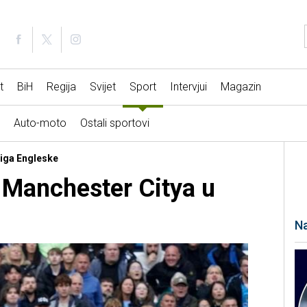
t
BiH
Regija
Svijet
Sport
Intervjui
Magazin
Auto-moto
Ostali sportovi
liga Engleske
 Manchester Citya u
Na