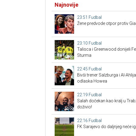
Najnovije
23:51
Fudbal
Žene predvode otpor protiv Gian
23:10
Fudbal
Talisca i Greenwood donijeli F
Sturma
22:45
Fudbal
Bivši trener Salzburga i Al-Ahl
odlaska Howea
22:19
Fudbal
Salah dočekan kao kralj u Tra
doživio!
22:16
Fudbal
FK Sarajevo do daljnjeg neće ig