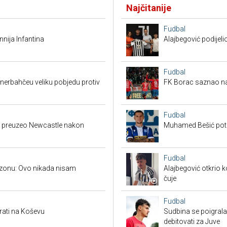
Najčitanije
Fudbal
nija Infantina
Alajbegović podijeli
Fudbal
enerbahčeu veliku pobjedu protiv
FK Borac saznao na
Fudbal
ija preuzeo Newcastle nakon
Muhamed Bešić potp
Fudbal
bzonu: Ovo nikada nisam
Alajbegović otkrio k
čuje
Fudbal
rati na Koševu
Sudbina se poigrala
debitovati za Juve