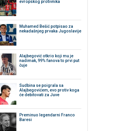
evropskog protivnika
Muhamed Bešić potpisao za
nekadašnjeg prvaka Jugoslavije
Alajbegović otkrio koji mu je
nadimak, 99% fanova to prvi put
čuje
Sudbina se poigrala sa
Alajbegovićem, evo protiv koga
će debitovati za Juve
Preminuo legendarni Franco
Baresi