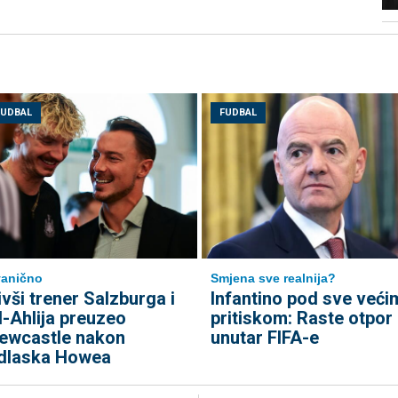
FUDBAL
FUDBAL
anično
Smjena sve realnija?
ivši trener Salzburga i
Infantino pod sve veći
l-Ahlija preuzeo
pritiskom: Raste otpor
ewcastle nakon
unutar FIFA-e
dlaska Howea