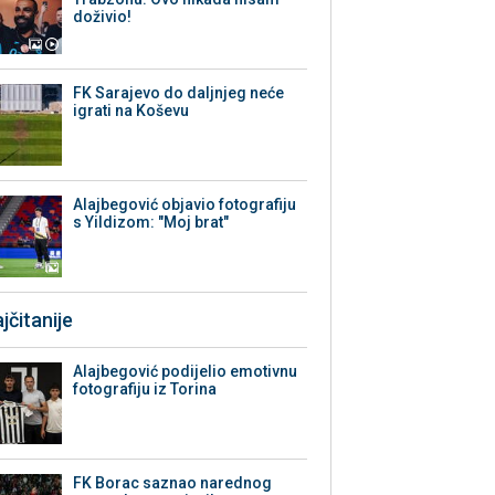
doživio!
FK Sarajevo do daljnjeg neće
igrati na Koševu
Alajbegović objavio fotografiju
s Yildizom: "Moj brat"
jčitanije
Alajbegović podijelio emotivnu
fotografiju iz Torina
FK Borac saznao narednog