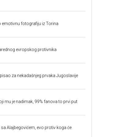
o emotivnu fotografiju iz Torina
rednog evropskog protivnika
isao za nekadašnjeg prvaka Jugoslavije
oji mu je nadimak, 99% fanova to prvi put
 sa Alajbegovićem, evo protiv koga će