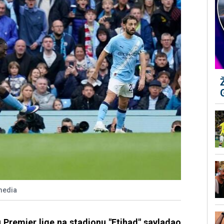
media
u Premier lige na stadionu "Etihad" savladao