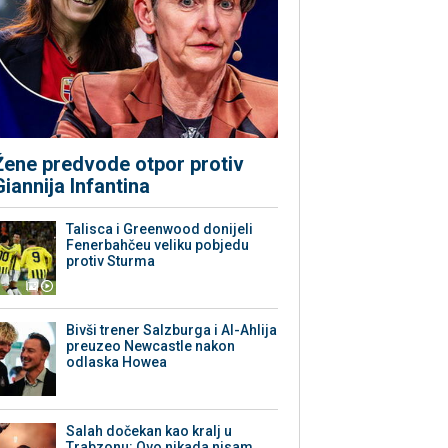
Žene predvode otpor protiv
Giannija Infantina
Talisca i Greenwood donijeli
Fenerbahčeu veliku pobjedu
protiv Sturma
Bivši trener Salzburga i Al-Ahlija
preuzeo Newcastle nakon
odlaska Howea
Salah dočekan kao kralj u
Trabzonu: Ovo nikada nisam