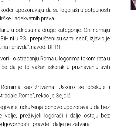
akođer upozoravaju da su logoraši u potpunosti
ške i adekvatnih prava.
planu u odnosu na druge kategorije. Oni nemaju
BiH ni u RS i prepušteni su sami sebi", izjavio je
ina i pravda", navodi BHRT.
vori i o stradanju Roma u logorima tokom rata u
tiče da je to važan iskorak u priznavanju svih
o Romima kao žrtvama. Uskoro se očekuje i
stradale Rome", rekao je Sejdić.
egovine, udruženja ponovo upozoravaju da bez
e volje, preživjeli logoraši i dalje ostaju bez
dgovornosti i pravde i dalje ne zatvara.