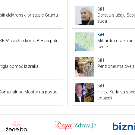
BiH
i elektronski pristup e-Gruntu
Obrat u slučaju Seb
suda
BiH
 SEPA-i važan korak BiH na putu
Milijarde eura za au
svoje
BiH
stigla pomoć iz zraka
Penzionerima ove s
BiH
a Komunalnog Mostar na posao
Helez: Kada su specij
pobjegli