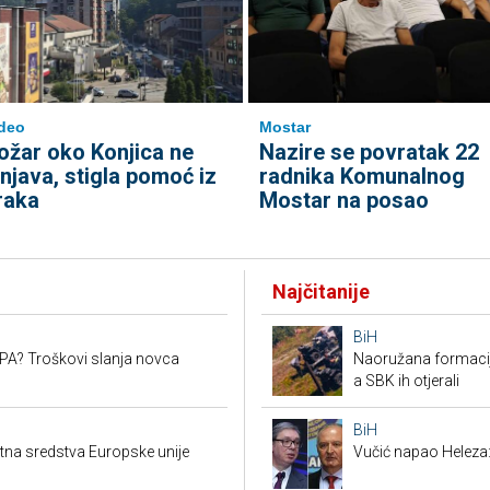
deo
Mostar
ožar oko Konjica ne
Nazire se povratak 22
enjava, stigla pomoć iz
radnika Komunalnog
raka
Mostar na posao
Najčitanije
BiH
SEPA? Troškovi slanja novca
Naoružana formacija
a SBK ih otjerali
BiH
ktna sredstva Europske unije
Vučić napao Heleza: