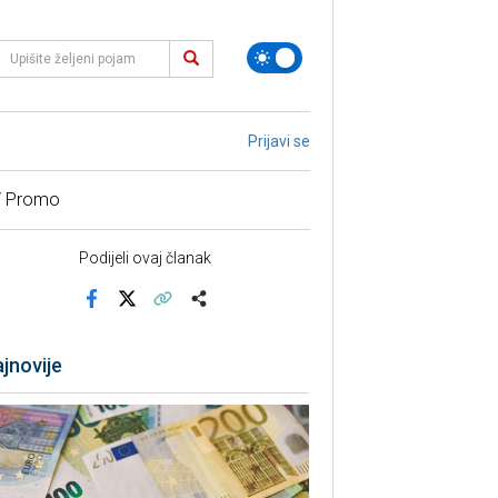
Prijavi se
/ Promo
Podijeli ovaj članak
Facebook
X
Kopiraj link
Više
jnovije