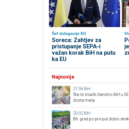
Šef delegacije EU
Vi
Soreca: Zahtjev za
P
pristupanje SEPA-i
j
važan korak BiH na putu
z
ka EU
Najnovije
21:06
BiH
Šta će značiti članstvo BiH u 
dosta manji
20:02
BiH
Bh. grad po prvi put dobio dire