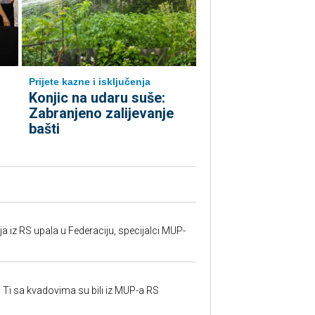
Prijete kazne i isključenja
Konjic na udaru suše:
Zabranjeno zalijevanje
bašti
 iz RS upala u Federaciju, specijalci MUP-
 Ti sa kvadovima su bili iz MUP-a RS