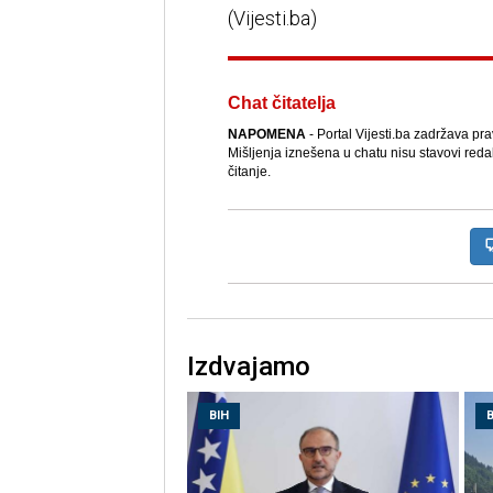
(Vijesti.ba)
Chat čitatelja
NAPOMENA
- Portal Vijesti.ba zadržava pr
Mišljenja iznešena u chatu nisu stavovi reda
čitanje.
Izdvajamo
BIH
B