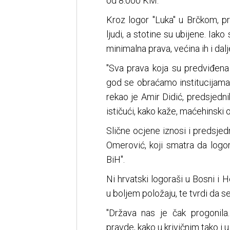
od 8.000 KM.
Kroz logor "Luka" u Brčkom, p
ljudi, a stotine su ubijene. Iako
minimalna prava, većina ih i dal
"Sva prava koja su predviđena
god se obraćamo institucijama
rekao je Amir Didić, predsjedni
ističući, kako kaže, maćehinski o
Slične ocjene iznosi i predsj
Omerović, koji smatra da logora
BiH".
Ni hrvatski logoraši u Bosni i 
u boljem položaju, te tvrdi da s
"Država nas je čak progonila
pravde, kako u krivičnim tako i