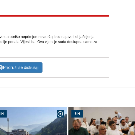
avo da obriše neprimjeren sadržaj bez najave i objašnjenja.
kcije portala Vijesti.ba. Ova vijest je sada dostupna samo za
Pridruži se diskusiji
IH
BIH