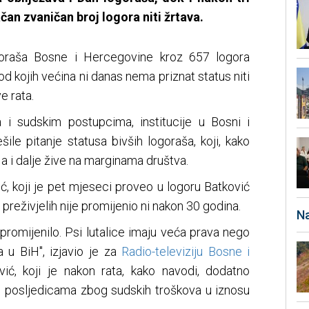
čan zvaničan broj logora niti žrtava.
raša Bosne i Hercegovine kroz 657 logora
 od kojih većina ni danas nema priznat status niti
e rata.
 i sudskim postupcima, institucije u Bosni i
šile pitanje statusa bivših logoraša, koji, kako
a i dalje žive na marginama društva.
ć, koji je pet mjeseci proveo u logoru Batković
 preživjelih nije promijenio ni nakon 30 godina.
Na
promijenilo. Psi lutalice imaju veća prava nego
a u BiH", izjavio je za
Radio-televiziju Bosne i
ć, koji je nakon rata, kako navodi, dodatno
im posljedicama zbog sudskih troškova u iznosu