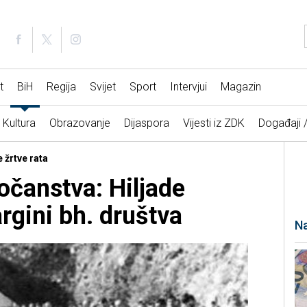
t
BiH
Regija
Svijet
Sport
Intervjui
Magazin
Kultura
Obrazovanje
Dijaspora
Vijesti iz ZDK
Događaji 
 žrtve rata
očanstva: Hiljade
rgini bh. društva
Na