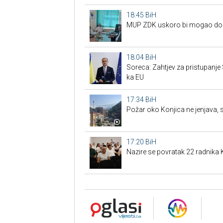
18:45
BiH
MUP ZDK uskoro bi mogao dobit
18:04
BiH
Soreca: Zahtjev za pristupanje
ka EU
17:34
BiH
Požar oko Konjica ne jenjava, 
17:20
BiH
Nazire se povratak 22 radnik