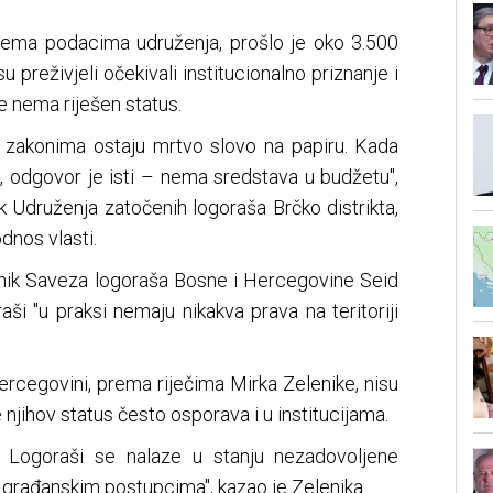
rema podacima udruženja, prošlo je oko 3.500
 su preživjeli očekivali institucionalno priznanje i
je nema riješen status.
 zakonima ostaju mrtvo slovo na papiru. Kada
, odgovor je isti – nema sredstava u budžetu",
k Udruženja zatočenih logoraša Brčko distrikta,
dnos vlasti.
ednik Saveza logoraša Bosne i Hercegovine Seid
ši "u praksi nemaju nikakva prava na teritoriji
Hercegovini, prema riječima Mirka Zelenike, nisu
e njihov status često osporava i u institucijama.
. Logoraši se nalaze u stanju nezadovoljene
 u građanskim postupcima", kazao je Zelenika.