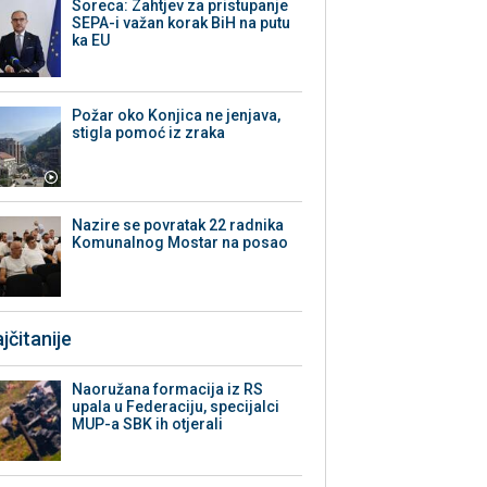
Soreca: Zahtjev za pristupanje
SEPA-i važan korak BiH na putu
ka EU
Požar oko Konjica ne jenjava,
stigla pomoć iz zraka
Nazire se povratak 22 radnika
Komunalnog Mostar na posao
jčitanije
Naoružana formacija iz RS
upala u Federaciju, specijalci
MUP-a SBK ih otjerali