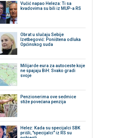
Vučić napao Heleza: Ti sa
kvadovima su bili iz MUP-a RS
Obrat u slučaju Sebije
Izetbegović: Poništena odluka
Općinskog suda
Milijarde eura za autoceste koje
ne spajaju BiH: Svako gradi
svoje
Penzionerima ove sedmice
stiže povećana penzija
Helez: Kada su specijalci SBK
prišli, "specijalci" iz RS su
pobjegli