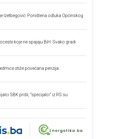
ije Izetbegović: Poništena odluka Općinskog
toceste koje ne spajaju BiH: Svako gradi
edmice stiže povećana penzija
alci SBK prišli, "specijalci" iz RS su