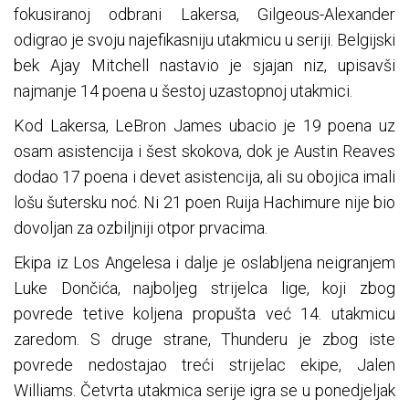
fokusiranoj odbrani Lakersa, Gilgeous-Alexander
odigrao je svoju najefikasniju utakmicu u seriji. Belgijski
bek Ajay Mitchell nastavio je sjajan niz, upisavši
najmanje 14 poena u šestoj uzastopnoj utakmici.
Kod Lakersa, LeBron James ubacio je 19 poena uz
osam asistencija i šest skokova, dok je Austin Reaves
dodao 17 poena i devet asistencija, ali su obojica imali
lošu šutersku noć. Ni 21 poen Ruija Hachimure nije bio
dovoljan za ozbiljniji otpor prvacima.
Ekipa iz Los Angelesa i dalje je oslabljena neigranjem
Luke Dončića, najboljeg strijelca lige, koji zbog
povrede tetive koljena propušta već 14. utakmicu
zaredom. S druge strane, Thunderu je zbog iste
povrede nedostajao treći strijelac ekipe, Jalen
Williams. Četvrta utakmica serije igra se u ponedjeljak