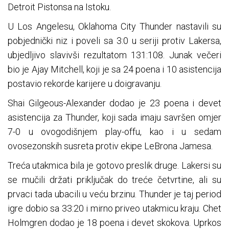
Detroit Pistonsa na Istoku.
U Los Angelesu, Oklahoma City Thunder nastavili su
pobjednički niz i poveli sa 3:0 u seriji protiv Lakersa,
ubjedljivo slavivši rezultatom 131:108. Junak večeri
bio je Ajay Mitchell, koji je sa 24 poena i 10 asistencija
postavio rekorde karijere u doigravanju.
Shai Gilgeous-Alexander dodao je 23 poena i devet
asistencija za Thunder, koji sada imaju savršen omjer
7-0 u ovogodišnjem play-offu, kao i u sedam
ovosezonskih susreta protiv ekipe LeBrona Jamesa.
Treća utakmica bila je gotovo preslik druge. Lakersi su
se mučili držati priključak do treće četvrtine, ali su
prvaci tada ubacili u veću brzinu. Thunder je taj period
igre dobio sa 33:20 i mirno priveo utakmicu kraju. Chet
Holmgren dodao je 18 poena i devet skokova. Uprkos