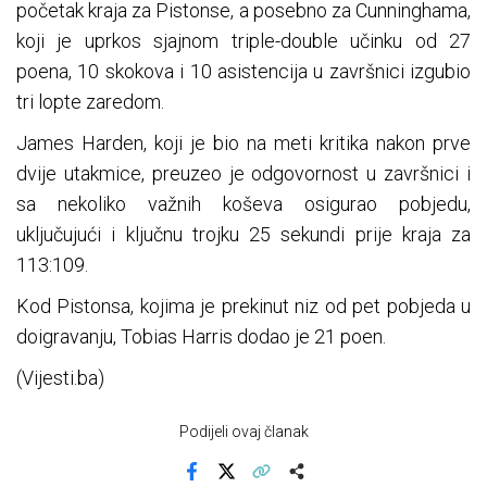
početak kraja za Pistonse, a posebno za Cunninghama,
koji je uprkos sjajnom triple-double učinku od 27
poena, 10 skokova i 10 asistencija u završnici izgubio
tri lopte zaredom.
James Harden, koji je bio na meti kritika nakon prve
dvije utakmice, preuzeo je odgovornost u završnici i
sa nekoliko važnih koševa osigurao pobjedu,
uključujući i ključnu trojku 25 sekundi prije kraja za
113:109.
Kod Pistonsa, kojima je prekinut niz od pet pobjeda u
doigravanju, Tobias Harris dodao je 21 poen.
(Vijesti.ba)
Podijeli ovaj članak
Facebook
X
Kopiraj link
Više