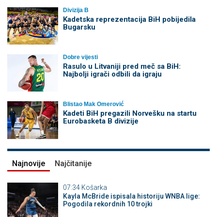
Divizija B
Kadetska reprezentacija BiH pobijedila
Bugarsku
Dobre vijesti
Rasulo u Litvaniji pred meč sa BiH:
Najbolji igrači odbili da igraju
Blistao Mak Omerović
Kadeti BiH pregazili Norvešku na startu
Eurobasketa B divizije
Najnovije
Najčitanije
07:34
Košarka
Kayla McBride ispisala historiju WNBA lige:
Pogodila rekordnih 10 trojki