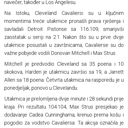
navečer, također u Los Angelesu.
Na Istoku, Cleveland Cavaliersi su u ključnim
momentima treće utakmice pronašli prava rješenja i
savladali Detroit Pistonse sa 116:109, smanjivši
zaostatak u seriji na 2:1. Nakon što su u prve dvije
utakmice posustali u završnicama, Cavalierse su do
važne pobjede vodili Donovan Mitchell i Max Strus.
Mitchell je predvodio Cleveland sa 35 poena i 10
skokova, Harden je utakmicu završio sa 19, a Jarrett
Allen sa 18 poena. Četvrta utakmica na rasporedu je u
ponedjeljak, ponovo u Clevelandu.
Utakmica je prelomljena dvije minute i 28 sekundi prije
kraja. Pri rezultatu 104:104, Max Strus presjekao je
dodavanje Cadea Cunninghama, krenuo prema košu i
pogodio za vodstvo Cavaliersa. Ta akcija označila je