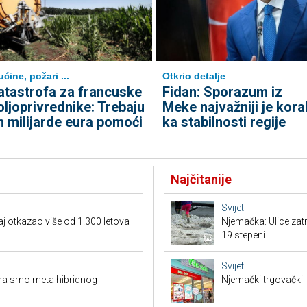
ućine, požari ...
Otkrio detalje
atastrofa za francuske
Fidan: Sporazum iz
oljoprivrednike: Trebaju
Meke najvažniji je kora
m milijarde eura pomoći
ka stabilnosti regije
Najčitanije
Svijet
gaj otkazao više od 1.300 letova
Njemačka: Ulice zat
19 stepeni
Svijet
na smo meta hibridnog
Njemački trgovački l