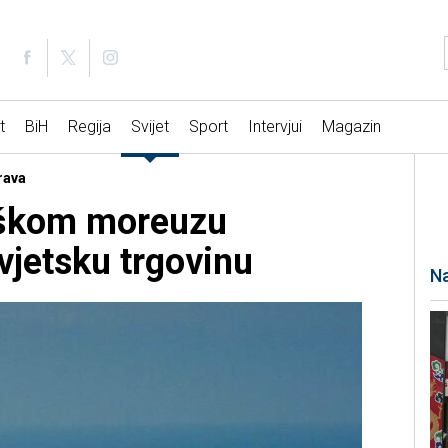
t
BiH
Regija
Svijet
Sport
Intervjui
Magazin
rava
uškom moreuzu
vjetsku trgovinu
Na