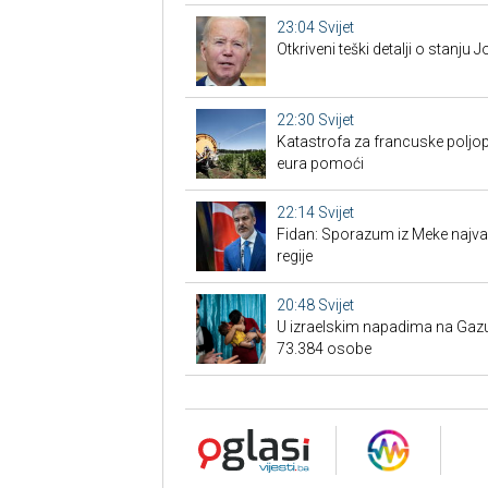
23:04
Svijet
Otkriveni teški detalji o stanju 
22:30
Svijet
Katastrofa za francuske poljopr
eura pomoći
22:14
Svijet
Fidan: Sporazum iz Meke najvažn
regije
20:48
Svijet
U izraelskim napadima na Gazu
73.384 osobe