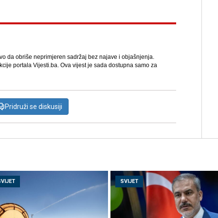
avo da obriše neprimjeren sadržaj bez najave i objašnjenja.
kcije portala Vijesti.ba. Ova vijest je sada dostupna samo za
Pridruži se diskusiji
SVIJET
SVIJET