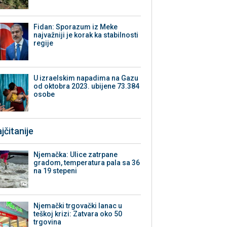
Fidan: Sporazum iz Meke
najvažniji je korak ka stabilnosti
regije
U izraelskim napadima na Gazu
od oktobra 2023. ubijene 73.384
osobe
jčitanije
Njemačka: Ulice zatrpane
gradom, temperatura pala sa 36
na 19 stepeni
Njemački trgovački lanac u
teškoj krizi: Zatvara oko 50
trgovina