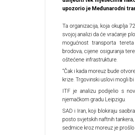
upozorio je Međunarodni tran
Ta organizacija, koja okuplja 7
svojoj analizi da će vraćanje plo
mogućnost transporta tereta
brodova, cijene osiguranja tere
oštećene infrastrukture.
“Čak i kada moreuz bude otvoren
krize. Trgovinski uslovi mogli b
ITF je analizu podijelio s n
njemačkom gradu Leipzigu.
SAD i Iran, koji blokiraju saob
posto svjetskih naftnih tankera, 
sedmice kroz moreuz je prošlo