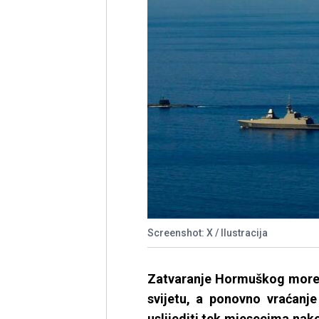
Screenshot: X / Ilustracija
Zatvaranje Hormuškog moreuz
svijetu, a ponovno vraćanj
uslijediti tek mjesecima nak