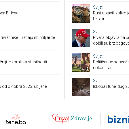
Svijet
Joea Bidena
Rusi objavili koliko
Ukrajini
Svijet
ivrednike: Trebaju im milijarde
Pivara objavila da ć
dobili su brz odgov
Svijet
iji je korak ka stabilnosti
Političar se posvađ
nokautiran
Svijet
 od oktobra 2023. ubijene
Iskopali tunel dug 2