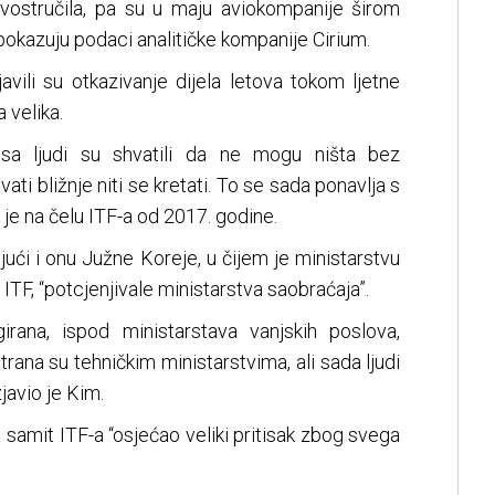
vostručila, pa su u maju aviokompanije širom
 pokazuju podaci analitičke kompanije Cirium.
javili su otkazivanje dijela letova tokom ljetne
 velika.
sa ljudi su shvatili da ne mogu ništa bez
ti bližnje niti se kretati. To se sada ponavlja s
 je na čelu ITF-a od 2017. godine.
ujući i onu Južne Koreje, u čijem je ministarstvu
 ITF, “potcjenjivale ministarstva saobraćaja”.
irana, ispod ministarstava vanjskih poslova,
trana su tehničkim ministarstvima, ali sada ljudi
javio je Kim.
a samit ITF-a “osjećao veliki pritisak zbog svega