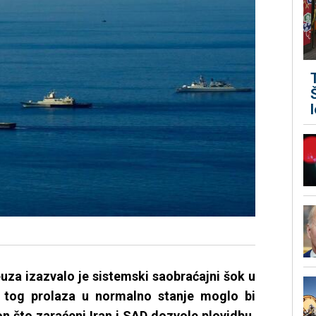
a izazvalo je sistemski saobraćajni šok u
e tog prolaza u normalno stanje moglo bi
on što zaraćeni Iran i SAD dozvole plovidbu,