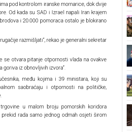
rima pod kontrolom iranske mornarice, dok dvije
e. Od kada su SAD i Izrael napali Iran krajem
 brodova i 20.000 pomoraca ostalo je blokirano
ugačije razmišljati”, rekao je generalni sekretar
je se otvara pitanje otpornosti vlada na ovakve
a goriva iz obnovljivih izvora”.
česnika, među kojima i 39 ministara, koji su
balnom saobraćaju i otpornosti na političke,
.
 trgovine u malom broju pomorskih koridora
 se prekid rada samo jednog odmah osjeti širom