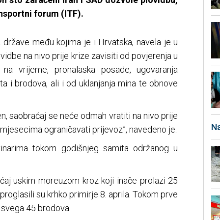
sportni forum (ITF).
2 države među kojima je i Hrvatska, navela je u
vidbe na nivo prije krize zavisiti od povjerenja u
 na vrijeme, pronalaska posade, ugovaranja
ta i brodova, ali i od uklanjanja mina te obnove
, saobraćaj se neće odmah vratiti na nivo prije
Na
i mjesecima ograničavati prijevoz”, navedeno je.
ovinarima tokom godišnjeg samita održanog u
raćaj uskim moreuzom kroz koji inače prolazi 25
proglasili su krhko primirje 8. aprila. Tokom prve
 svega 45 brodova.