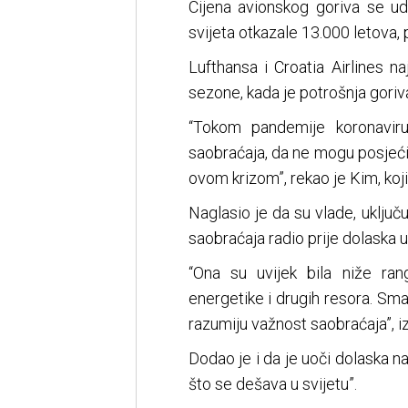
Cijena avionskog goriva se ud
svijeta otkazale 13.000 letova,
Lufthansa i Croatia Airlines na
sezone, kada je potrošnja goriva
“Tokom pandemije koronaviru
saobraćaja, da ne mogu posjećiva
ovom krizom”, rekao je Kim, koji
Naglasio je da su vlade, uključ
saobraćaja radio prije dolaska u
“Ona su uvijek bila niže rang
energetike i drugih resora. Sma
razumiju važnost saobraćaja”, iz
Dodao je i da je uoči dolaska n
što se dešava u svijetu”.