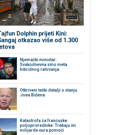
Tajfun Dolphin prijeti Kini:
Šangaj otkazao više od 1.300
letova
Njemački ministar:
Svakodnevna smo meta
hibridnog ratovanja
Otkriveni teški detalji o stanju
Joea Bidena
Katastrofa za francuske
poljoprivrednike: Trebaju im
milijarde eura pomoći