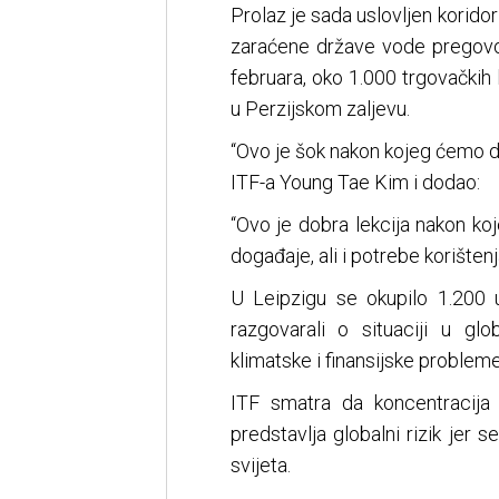
Prolaz je sada uslovljen korido
zaraćene države vode pregovor
februara, oko 1.000 trgovačkih
u Perzijskom zaljevu.
“Ovo je šok nakon kojeg ćemo dr
ITF-a Young Tae Kim i dodao:
“Ovo je dobra lekcija nakon ko
događaje, ali i potrebe korištenj
U Leipzigu se okupilo 1.200 u
razgovarali o situaciji u glo
klimatske i finansijske probleme
ITF smatra da koncentracija
predstavlja globalni rizik jer
svijeta.