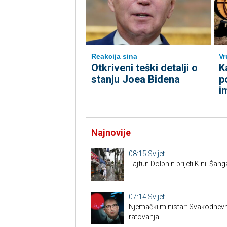
Reakcija sina
Vr
Otkriveni teški detalji o
K
stanju Joea Bidena
p
i
Najnovije
08:15
Svijet
Tajfun Dolphin prijeti Kini: Šan
07:14
Svijet
Njemački ministar: Svakodnev
ratovanja