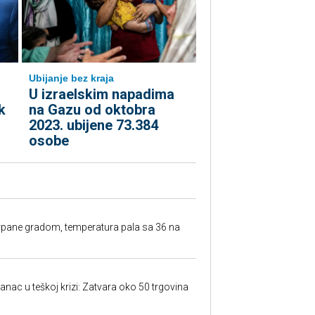
Ubijanje bez kraja
U izraelskim napadima
k
na Gazu od oktobra
2023. ubijene 73.384
osobe
rpane gradom, temperatura pala sa 36 na
anac u teškoj krizi: Zatvara oko 50 trgovina