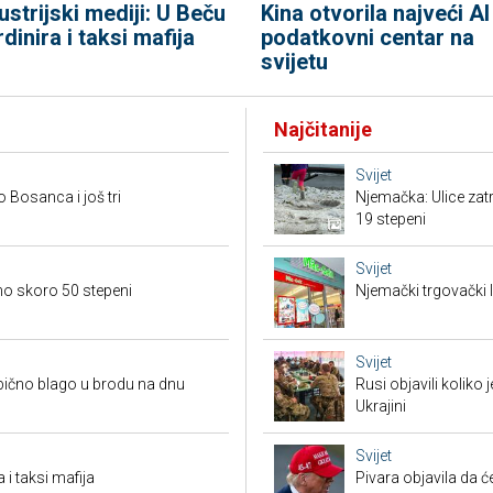
ustrijski mediji: U Beču
Kina otvorila najveći AI
rdinira i taksi mafija
podatkovni centar na
svijetu
Najčitanije
Svijet
o Bosanca i još tri
Njemačka: Ulice zat
19 stepeni
Svijet
eno skoro 50 stepeni
Njemački trgovački l
Svijet
bično blago u brodu na dnu
Rusi objavili koliko
Ukrajini
Svijet
 i taksi mafija
Pivara objavila da ć