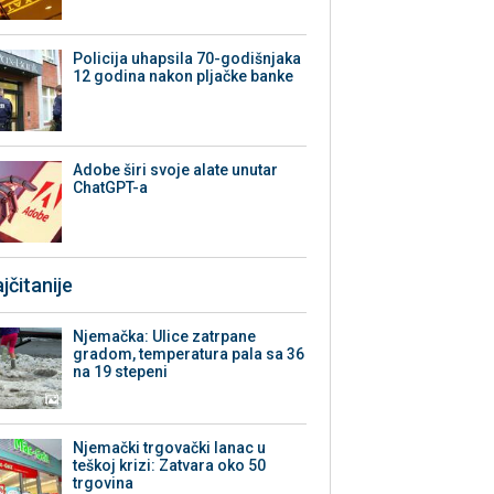
Policija uhapsila 70-godišnjaka
12 godina nakon pljačke banke
Adobe širi svoje alate unutar
ChatGPT-a
jčitanije
Njemačka: Ulice zatrpane
gradom, temperatura pala sa 36
na 19 stepeni
Njemački trgovački lanac u
teškoj krizi: Zatvara oko 50
trgovina