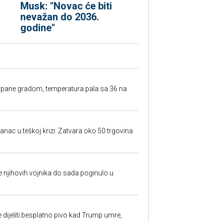
Musk: "Novac će biti
nevažan do 2036.
godine"
rpane gradom, temperatura pala sa 36 na
anac u teškoj krizi: Zatvara oko 50 trgovina
 je njihovih vojnika do sada poginulo u
e dijeliti besplatno pivo kad Trump umre,