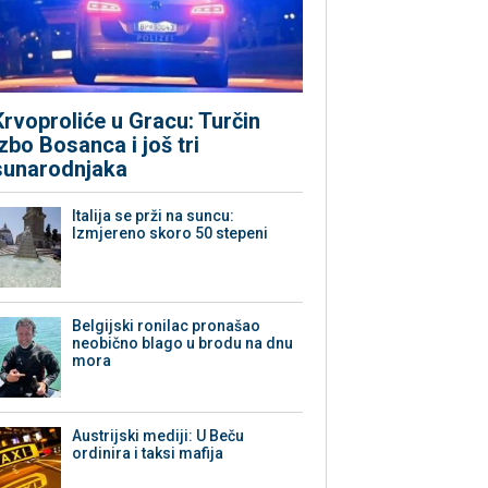
Krvoproliće u Gracu: Turčin
izbo Bosanca i još tri
sunarodnjaka
Italija se prži na suncu:
Izmjereno skoro 50 stepeni
Belgijski ronilac pronašao
neobično blago u brodu na dnu
mora
Austrijski mediji: U Beču
ordinira i taksi mafija