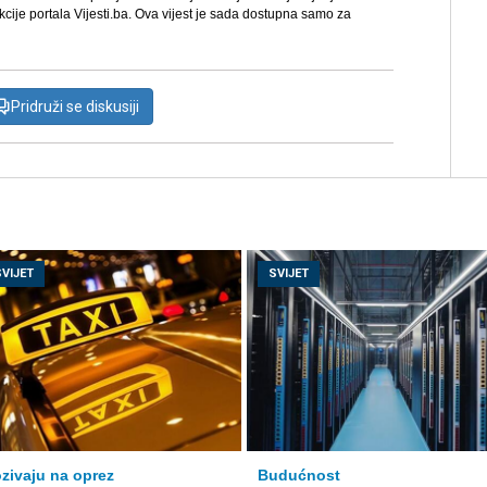
kcije portala Vijesti.ba. Ova vijest je sada dostupna samo za
Pridruži se diskusiji
SVIJET
SVIJET
zivaju na oprez
Budućnost