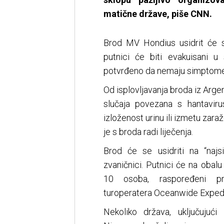
matične države, piše CNN.
Brod MV Hondius usidrit će s
putnici će biti evakuisani u
potvrđeno da nemaju simptome, 
Od isplovljavanja broda iz Arge
slučaja povezana s hantaviru
izloženost urinu ili izmetu zar
je s broda radi liječenja.
Brod će se usidriti na “najsi
zvaničnici. Putnici će na oba
10 osoba, raspoređeni pr
turoperatera Oceanwide Expedi
Nekoliko država, uključujući