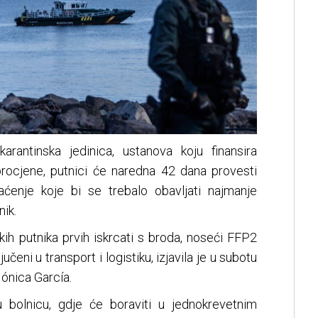
rantinska jedinica, ustanova koju finansira
rocjene, putnici će naredna 42 dana provesti
ćenje koje bi se trebalo obavljati najmanje
ik.
ih putnika prvih iskrcati s broda, noseći FFP2
učeni u transport i logistiku, izjavila je u subotu
ónica García.
u bolnicu, gdje će boraviti u jednokrevetnim