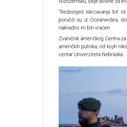
Nizozemsku, šalje avione za eva
“Redoslijed iskrcavanja bit će
poručili su iz Oceanwidea, do
naknadno im biti vraćen.
Zvaničnik američkog Centra za k
američkih putnika, od kojih n
centar Univerziteta Nebraska.