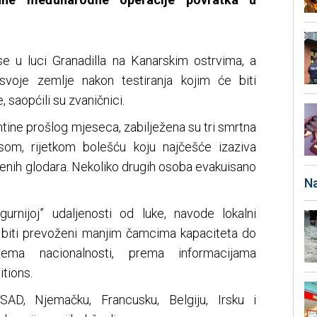
e u luci Granadilla na Kanarskim ostrvima, a
 svoje zemlje nakon testiranja kojim će biti
saopćili su zvaničnici.
ntine prošlog mjeseca, zabilježena su tri smrtna
som, rijetkom bolešću koju najčešće izaziva
aženih glodara. Nekoliko drugih osoba evakuisano
Na
gurnijoj” udaljenosti od luke, navode lokalni
lu biti prevoženi manjim čamcima kapaciteta do
ema nacionalnosti, prema informacijama
tions.
 SAD, Njemačku, Francusku, Belgiju, Irsku i