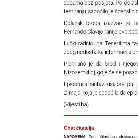
sobama bez posjeta. Po dolask
testiranju, saopćilo je špansko 
Dolazak broda izazvao je te
Fernando Clavijo ranije ove sedm
Lučki radnici na Tenerifima ta
zbog nedostatka informacija o 
Planirano je da brod i njeg
Nizozemskoj, gdje će se posada i
Epidemija hantavirusa prvi put j
2. maja, koja je saopćila da epid
(Vijesti.ba)
Chat čitatelja
NAPOMENA
- Portal Vijesti.ba zadržava pr