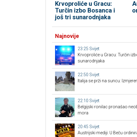
Krvoproliće u Gracu:
A
Turčin izbo Bosanca i
o
još tri sunarodnjaka
Najnovije
23:25
Svijet
Krvoproliće u Gracu: Turčin izb
sunarodnjaka
22:50
Svijet
Italija se prži na suncu: Izmjer
22:10
Svijet
Belgijski ronilac pronašao neo
mora
20:45
Svijet
Austrijski mediji: U Beču ordinira