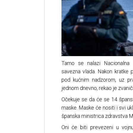
Tamo se nalazi Nacionalna ka
savezna vlada. Nakon kratke p
pod kućnim nadzorom, uz pra
jednom dnevno, rekao je zvaničn
Očekuje se da će se 14 špansk
maske. Maske će nositi i svi uklj
španska ministrica zdravstva M
Oni će biti prevezeni u vojn