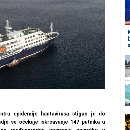
entru epidemije hantavirusa stigao je do
gdje se očekuje iskrcavanje 147 putnika u
vane međunarodne operacije povratka u