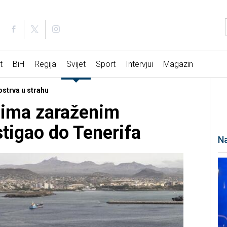
t
BiH
Regija
Svijet
Sport
Intervjui
Magazin
ostrva u strahu
cima zaraženim
tigao do Tenerifa
Na