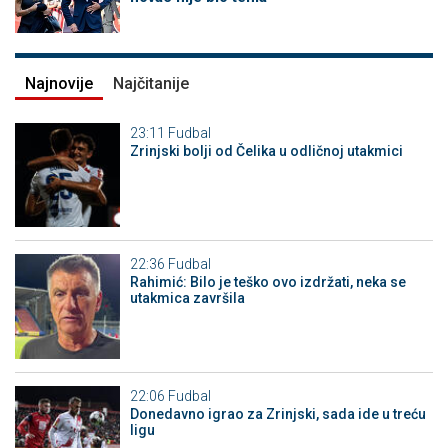
Najnovije
Najčitanije
23:11
Fudbal
Zrinjski bolji od Čelika u odličnoj utakmici
22:36
Fudbal
Rahimić: Bilo je teško ovo izdržati, neka se
utakmica završila
22:06
Fudbal
Donedavno igrao za Zrinjski, sada ide u treću
ligu