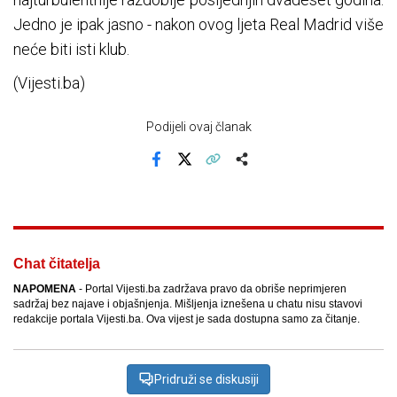
Jedno je ipak jasno - nakon ovog ljeta Real Madrid više
neće biti isti klub.
(Vijesti.ba)
Podijeli ovaj članak
Facebook
X
Kopiraj link
Više
Chat čitatelja
NAPOMENA
- Portal Vijesti.ba zadržava pravo da obriše neprimjeren
sadržaj bez najave i objašnjenja. Mišljenja iznešena u chatu nisu stavovi
redakcije portala Vijesti.ba. Ova vijest je sada dostupna samo za čitanje.
Pridruži se diskusiji