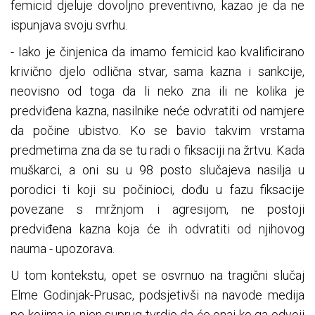
femicid djeluje dovoljno preventivno, kazao je da ne
ispunjava svoju svrhu.
- Iako je činjenica da imamo femicid kao kvalificirano
krivično djelo odlična stvar, sama kazna i sankcije,
neovisno od toga da li neko zna ili ne kolika je
predviđena kazna, nasilnike neće odvratiti od namjere
da počine ubistvo. Ko se bavio takvim vrstama
predmetima zna da se tu radi o fiksaciji na žrtvu. Kada
muškarci, a oni su u 98 posto slučajeva nasilja u
porodici ti koji su počinioci, dođu u fazu fiksacije
povezane s mržnjom i agresijom, ne postoji
predviđena kazna koja će ih odvratiti od njihovog
nauma - upozorava.
U tom kontekstu, opet se osvrnuo na tragični slučaj
Elme Godinjak-Prusac, podsjetivši na navode medija
po kojima je njen suprug tvrdio da će onaj ko ga odvoji