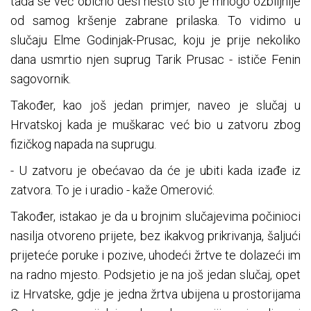
tada se već obično desi nešto što je mnogo ozbiljnije
od samog kršenje zabrane prilaska. To vidimo u
slučaju Elme Godinjak-Prusac, koju je prije nekoliko
dana usmrtio njen suprug Tarik Prusac - ističe Fenin
sagovornik.
Također, kao još jedan primjer, naveo je slučaj u
Hrvatskoj kada je muškarac već bio u zatvoru zbog
fizičkog napada na suprugu.
- U zatvoru je obećavao da će je ubiti kada izađe iz
zatvora. To je i uradio - kaže Omerović.
Također, istakao je da u brojnim slučajevima počinioci
nasilja otvoreno prijete, bez ikakvog prikrivanja, šaljući
prijeteće poruke i pozive, uhodеći žrtve te dolazeći im
na radno mjesto. Podsjetio je na još jedan slučaj, opet
iz Hrvatske, gdje je jedna žrtva ubijena u prostorijama