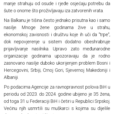
manje strahuju od osude i rjeđe osjećaju potrebu da
šute o onome što proživljavaju iza zatvorenih vrata.
Na Balkanu je tišina često jednako prisutna kao i samo
nasilje. Mnoge žene godinama žive u strahu,
ekonomskoj zavisnosti i društvu koje ih uči da "trpe",
dok nepovjerenje u sistem dodatno obeshrabruje
prijavljivanje nasilnika. Upravo zato međunarodne
organizacije godinama upozoravaju da je rodno
zasnovano nasilje duboko ukorijenjen problem Bosni i
Hercegovini, Srbiji, Crnoj Gori, Sjevernoj Makedoniji i
Albaniji.
Po podacima Agencije za ravnopravnost polova BiH u
periodu od 2023. do 2024. godine ubijeno je 35 žena,
od toga 31 u Federaciji BiH i četiri u Republici Srpskoj.
Većinu njih usmrtili su muškarci s kojima su dijelile