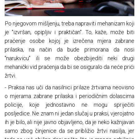
Po njegovom mišljenju, treba napraviti mehanizam koji
je "izvršan, opipljiv i praktičan". To, kaže, može biti
praćenje osobe kojoj je izrečena mjera zabrane
prilaska, na način da bude primorana da nosi
"narukvicu" ili se može obezbijediti neki drugi
mehanički vid praćenja da bi se osiguralo da neće prići
žrtvi.
- Praksa nas uči da nasilnici prilaze žrtvama neovisno
o mjerama zabrane prilaska i periodičnim dolascima
policije, koje jednostavno ne mogu spriječiti
posljedice. Ne znam ni jedan slučaj u praksi, vjerojatno
ih je bilo, ali nije javno objavljeno, da je neko kažnjavan
samo zbog činjenice da se približio žrtvi nasilja, jer