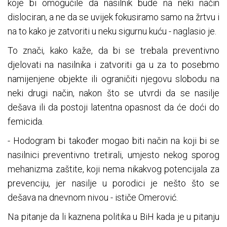
koje bi omogućile da nasilnik bude na neki način
dislociran, a ne da se uvijek fokusiramo samo na žrtvu i
na to kako je zatvoriti u neku sigurnu kuću - naglasio je.
To znači, kako kaže, da bi se trebala preventivno
djelovati na nasilnika i zatvoriti ga u za to posebmo
namijenjene objekte ili ograničiti njegovu slobodu na
neki drugi način, nakon što se utvrdi da se nasilje
dešava ili da postoji latentna opasnost da će doći do
femicida.
- Hodogram bi također mogao biti način na koji bi se
nasilnici preventivno tretirali, umjesto nekog sporog
mehanizma zaštite, koji nema nikakvog potencijala za
prevenciju, jer nasilje u porodici je nešto što se
dešava na dnevnom nivou - ističe Omerović.
Na pitanje da li kaznena politika u BiH kada je u pitanju