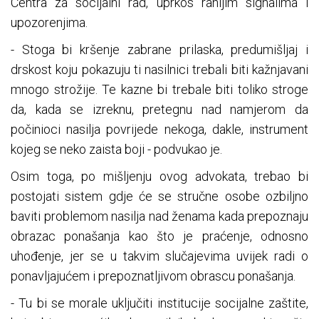
Centra za socijalni rad, uprkos ranijim signalima i
upozorenjima.
- Stoga bi kršenje zabrane prilaska, predumišljaj i
drskost koju pokazuju ti nasilnici trebali biti kažnjavani
mnogo strožije. Te kazne bi trebale biti toliko stroge
da, kada se izreknu, pretegnu nad namjerom da
počinioci nasilja povrijede nekoga, dakle, instrument
kojeg se neko zaista boji - podvukao je.
Osim toga, po mišljenju ovog advokata, trebao bi
postojati sistem gdje će se stručne osobe ozbiljno
baviti problemom nasilja nad ženama kada prepoznaju
obrazac ponašanja kao što je praćenje, odnosno
uhođenje, jer se u takvim slučajevima uvijek radi o
ponavljajućem i prepoznatljivom obrascu ponašanja.
- Tu bi se morale uključiti institucije socijalne zaštite,