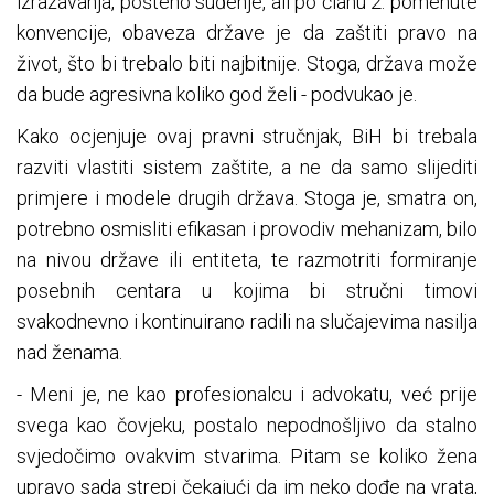
izražavanja, pošteno suđenje, ali po članu 2. pomenute
konvencije, obaveza države je da zaštiti pravo na
život, što bi trebalo biti najbitnije. Stoga, država može
da bude agresivna koliko god želi - podvukao je.
Kako ocjenjuje ovaj pravni stručnjak, BiH bi trebala
razviti vlastiti sistem zaštite, a ne da samo slijediti
primjere i modele drugih država. Stoga je, smatra on,
potrebno osmisliti efikasan i provodiv mehanizam, bilo
na nivou države ili entiteta, te razmotriti formiranje
posebnih centara u kojima bi stručni timovi
svakodnevno i kontinuirano radili na slučajevima nasilja
nad ženama.
- Meni je, ne kao profesionalcu i advokatu, već prije
svega kao čovjeku, postalo nepodnošljivo da stalno
svjedočimo ovakvim stvarima. Pitam se koliko žena
upravo sada strepi čekajući da im neko dođe na vrata,