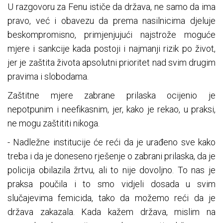
U razgovoru za Fenu ističe da država, ne samo da ima
pravo, već i obavezu da prema nasilnicima djeluje
beskompromisno, primjenjujući najstrože moguće
mjere i sankcije kada postoji i najmanji rizik po život,
jer je zaštita života apsolutni prioritet nad svim drugim
pravima i slobodama.
Zaštitne mjere zabrane prilaska ocijenio je
nepotpunim i neefikasnim, jer, kako je rekao, u praksi,
ne mogu zaštititi nikoga.
- Nadležne institucije će reći da je urađeno sve kako
treba i da je doneseno rješenje o zabrani prilaska, da je
policija obilazila žrtvu, ali to nije dovoljno. To nas je
praksa poučila i to smo vidjeli dosada u svim
slučajevima femicida, tako da možemo reći da je
država zakazala. Kada kažem država, mislim na