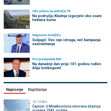
Više požara na području TK
Na području Kladnja izgorjelo oko osam
hektara šume
Odgovorio Amidžiću
Suljagić: Ovo nije istraga, već kampanja
zastrašivanja
Prvi predsjednik BiH
Na današnji dan prije 101 godinu rođen
Alija Izetbegović
Najnovije
Najčitanije
16:14
BiH
Čajniče: U Milatkovićima otvorena džamija
srušena 1943. godine