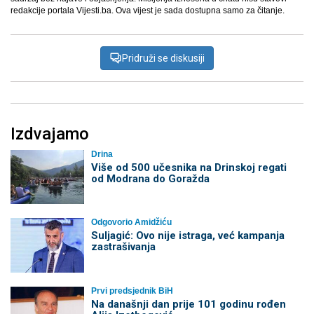
redakcije portala Vijesti.ba. Ova vijest je sada dostupna samo za čitanje.
Pridruži se diskusiji
Izdvajamo
Drina
Više od 500 učesnika na Drinskoj regati
od Modrana do Goražda
Odgovorio Amidžiću
Suljagić: Ovo nije istraga, već kampanja
zastrašivanja
Prvi predsjednik BiH
Na današnji dan prije 101 godinu rođen