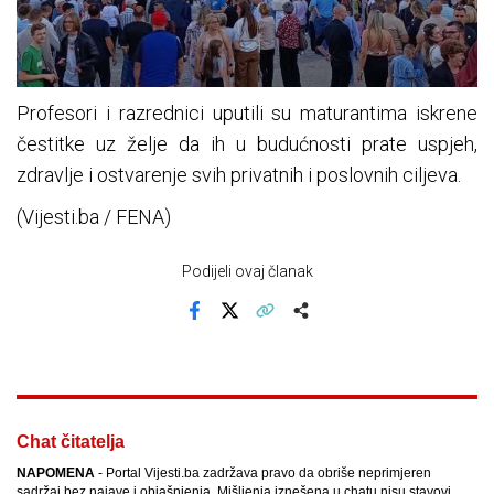
Profesori i razrednici uputili su maturantima iskrene
čestitke uz želje da ih u budućnosti prate uspjeh,
zdravlje i ostvarenje svih privatnih i poslovnih ciljeva.
(Vijesti.ba / FENA)
Podijeli ovaj članak
Facebook
X
Kopiraj link
Više
Chat čitatelja
NAPOMENA
- Portal Vijesti.ba zadržava pravo da obriše neprimjeren
sadržaj bez najave i objašnjenja. Mišljenja iznešena u chatu nisu stavovi