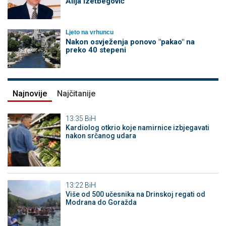
Alija Izetbegović
Ljeto na vrhuncu
Nakon osvježenja ponovo "pakao" na
preko 40 stepeni
Najnovije
Najčitanije
13:35
BiH
Kardiolog otkrio koje namirnice izbjegavati
nakon srčanog udara
13:22
BiH
Više od 500 učesnika na Drinskoj regati od
Modrana do Goražda