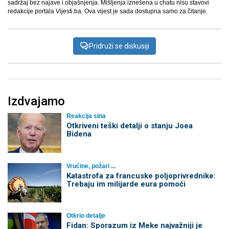
sadržaj bez najave i objašnjenja. Mišljenja iznešena u chatu nisu stavovi
redakcije portala Vijesti.ba. Ova vijest je sada dostupna samo za čitanje.
Pridruži se diskusiji
Izdvajamo
Reakcija sina
Otkriveni teški detalji o stanju Joea
Bidena
Vrućine, požari ...
Katastrofa za francuske poljoprivrednike:
Trebaju im milijarde eura pomoći
Otkrio detalje
Fidan: Sporazum iz Meke najvažniji je