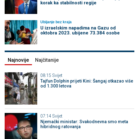
korak ka stabilnosti regije
Ubijanje bez kraja
U izraelskim napadima na Gazu od
oktobra 2023. ubijene 73.384 osobe
Najnovije
Najčitanije
08:15
Svijet
Tajfun Dolphin prijeti Kini: Šangaj otkazao više
od 1.300 letova
07:14
Svijet
Njemački ministar: Svakodnevna smo meta
hibridnog ratovanja