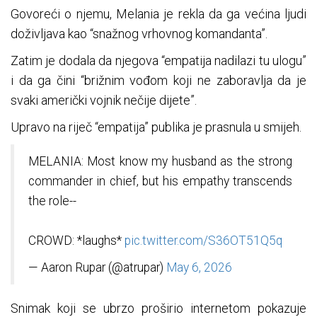
Govoreći o njemu, Melania je rekla da ga većina ljudi
doživljava kao “snažnog vrhovnog komandanta”.
Zatim je dodala da njegova “empatija nadilazi tu ulogu”
i da ga čini “brižnim vođom koji ne zaboravlja da je
svaki američki vojnik nečije dijete”.
Upravo na riječ “empatija” publika je prasnula u smijeh.
MELANIA: Most know my husband as the strong
commander in chief, but his empathy transcends
the role--
CROWD: *laughs*
pic.twitter.com/S36OT51Q5q
— Aaron Rupar (@atrupar)
May 6, 2026
Snimak koji se ubrzo proširio internetom pokazuje