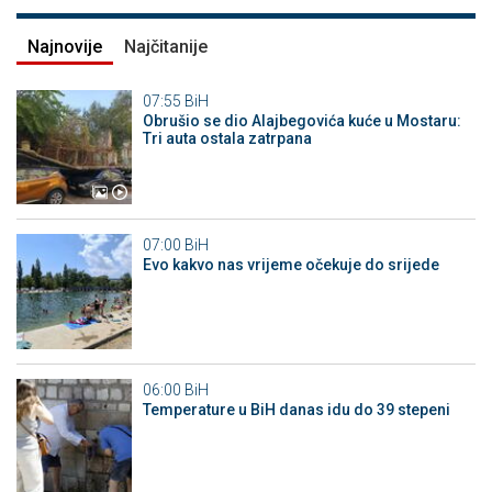
Najnovije
Najčitanije
07:55
BiH
Obrušio se dio Alajbegovića kuće u Mostaru:
Tri auta ostala zatrpana
07:00
BiH
Evo kakvo nas vrijeme očekuje do srijede
06:00
BiH
Temperature u BiH danas idu do 39 stepeni