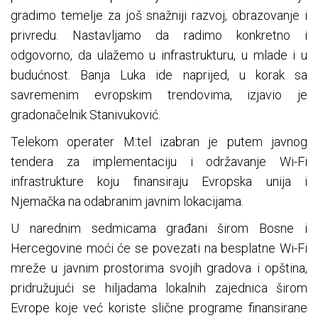
gradimo temelje za još snažniji razvoj, obrazovanje i
privredu. Nastavljamo da radimo konkretno i
odgovorno, da ulažemo u infrastrukturu, u mlade i u
budućnost. Banja Luka ide naprijed, u korak sa
savremenim evropskim trendovima, izjavio je
gradonačelnik Stanivuković.
Telekom operater M:tel izabran je putem javnog
tendera za implementaciju i održavanje Wi-Fi
infrastrukture koju finansiraju Evropska unija i
Njemačka na odabranim javnim lokacijama.
U narednim sedmicama građani širom Bosne i
Hercegovine moći će se povezati na besplatne Wi-Fi
mreže u javnim prostorima svojih gradova i opština,
pridružujući se hiljadama lokalnih zajednica širom
Evrope koje već koriste slične programe finansirane