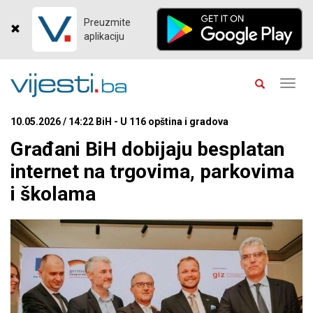
Preuzmite
aplikaciju
Toggl
navig
10.05.2026 / 14:22 BiH - U 116 opština i gradova
Građani BiH dobijaju besplatan
internet na trgovima, parkovima
i školama