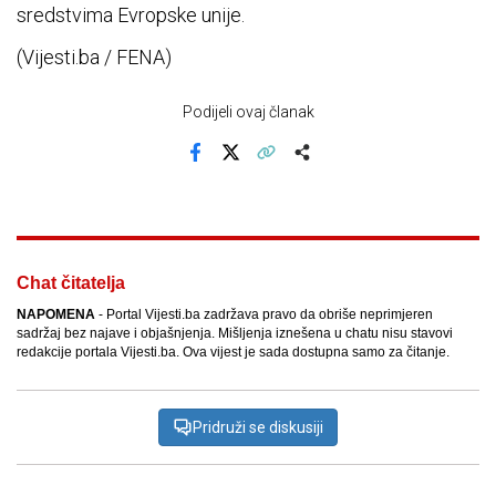
sredstvima Evropske unije.
(Vijesti.ba / FENA)
Podijeli ovaj članak
Facebook
X
Kopiraj link
Više
Chat čitatelja
NAPOMENA
- Portal Vijesti.ba zadržava pravo da obriše neprimjeren
sadržaj bez najave i objašnjenja. Mišljenja iznešena u chatu nisu stavovi
redakcije portala Vijesti.ba. Ova vijest je sada dostupna samo za čitanje.
Pridruži se diskusiji