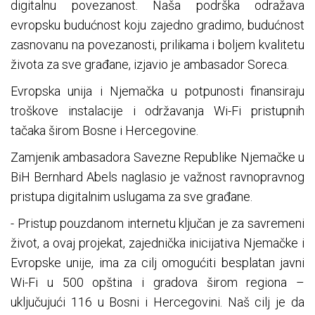
digitalnu povezanost. Naša podrška odražava
evropsku budućnost koju zajedno gradimo, budućnost
zasnovanu na povezanosti, prilikama i boljem kvalitetu
života za sve građane, izjavio je ambasador Soreca.
Evropska unija i Njemačka u potpunosti finansiraju
troškove instalacije i održavanja Wi-Fi pristupnih
tačaka širom Bosne i Hercegovine.
Zamjenik ambasadora Savezne Republike Njemačke u
BiH Bernhard Abels naglasio je važnost ravnopravnog
pristupa digitalnim uslugama za sve građane.
- Pristup pouzdanom internetu ključan je za savremeni
život, a ovaj projekat, zajednička inicijativa Njemačke i
Evropske unije, ima za cilj omogućiti besplatan javni
Wi-Fi u 500 opština i gradova širom regiona –
uključujući 116 u Bosni i Hercegovini. Naš cilj je da