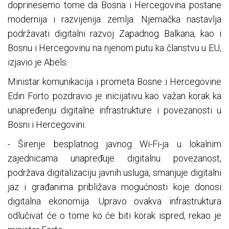
doprinesemo tome da Bosna i Hercegovina postane
modernija i razvijenija zemlja. Njemačka nastavlja
podržavati digitalni razvoj Zapadnog Balkana, kao i
Bosnu i Hercegovinu na njenom putu ka članstvu u EU,
izjavio je Abels.
Ministar komunikacija i prometa Bosne i Hercegovine
Edin Forto pozdravio je inicijativu kao važan korak ka
unapređenju digitalne infrastrukture i povezanosti u
Bosni i Hercegovini.
- Širenje besplatnog javnog Wi-Fi-ja u lokalnim
zajednicama unapređuje digitalnu povezanost,
podržava digitalizaciju javnih usluga, smanjuje digitalni
jaz i građanima približava mogućnosti koje donosi
digitalna ekonomija. Upravo ovakva infrastruktura
odlučivat će o tome ko će biti korak ispred, rekao je