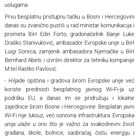
uslugama.
Prvu besplatnu pristupnu tačku u Bosni i Hercegovini
danas su zvanično pustili u rad ministar komunikacija i
prometa BiH Edin Forto, gradonačelnik Banje Luke
Draško Stanivuković, ambasador Evropske unije u BiH
Luigi Soreca, zamjenik ambasadora Njemačke u BiH
Bernhard Abels i izvršni direktor za tehniku kompanije
M:tel Rastko Pavlović.
- Hiljade opština i gradova širom Evropske unije već
koriste prednosti besplatnog javnog Wi-Fi-ja uz
podršku EU, a danas im se pridružuju i lokalne
zajednice širom Bosne i Hercegovine. Besplatan javni
Wi-Fi nije luksuz, već osnovna infrastruktura. Evropska
unija ulaže u ono što je važno za svakodnevni život
građana, škole, bolnice, saobraćaj, čistu energiju i