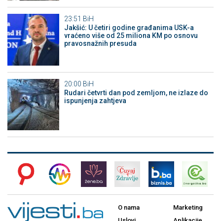
23:51
BiH
Jakšić: U četiri godine građanima USK-a
vraćeno više od 25 miliona KM po osnovu
pravosnažnih presuda
20:00
BiH
Rudari četvrti dan pod zemljom, ne izlaze do
ispunjenja zahtjeva
O nama
Marketing
Uslovi
Aplikacije