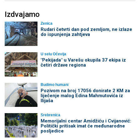
Izdvajamo
Zenica
Rudari četvrti dan pod zemljom, ne izlaze
do ispunjenja zahtjeva
U selu Oćevija
"Pekijada" u Varešu okupila 37 ekipa iz
četiri države regiona
Budimo humani
Pozivom na broj 17056 donirate 2 KM za
liječenje malog Edina Mahmutovića iz
Ilijaša
Srebrenica
Memorijalni centar Amidžiću i Cvijanović:
Politički pritisak imat će međunarodne
posljedice