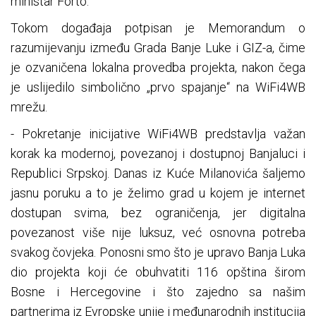
ministar Forto.
Tokom događaja potpisan je Memorandum o
razumijevanju između Grada Banje Luke i GIZ-a, čime
je ozvaničena lokalna provedba projekta, nakon čega
je uslijedilo simbolično „prvo spajanje“ na WiFi4WB
mrežu.
- Pokretanje inicijative WiFi4WB predstavlja važan
korak ka modernoj, povezanoj i dostupnoj Banjaluci i
Republici Srpskoj. Danas iz Kuće Milanovića šaljemo
jasnu poruku a to je želimo grad u kojem je internet
dostupan svima, bez ograničenja, jer digitalna
povezanost više nije luksuz, već osnovna potreba
svakog čovjeka. Ponosni smo što je upravo Banja Luka
dio projekta koji će obuhvatiti 116 opština širom
Bosne i Hercegovine i što zajedno sa našim
partnerima iz Evropske unije i međunarodnih institucija