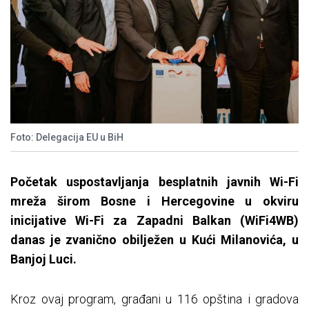
Foto: Delegacija EU u BiH
Početak uspostavljanja besplatnih javnih Wi-Fi
mreža širom Bosne i Hercegovine u okviru
inicijative Wi-Fi za Zapadni Balkan (WiFi4WB)
danas je zvanično obilježen u Kući Milanovića, u
Banjoj Luci.
Kroz ovaj program, građani u 116 opština i gradova