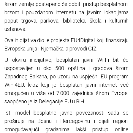
širom zemlje postepeno će dobiti pristup besplatnom,
brzom i pouzdanom internetu na javnim lokacijama
poput trgova, parkova, biblioteka, škola i kulturnih
ustanova.
Ova inicijativa dio je projekta EU4Digital, koji finansiraju
Evropska unija i Njemačka, a provodi GIZ.
U okviru inicijative, besplatan javni Wi-Fi bit će
uspostavljen u oko 500 opština i gradova širom
Zapadnog Balkana, po uzoru na uspješni EU program
WiFi4EU, kroz koji je besplatan javni internet već
omogućen u više od 7.000 zajednica širom Evrope,
saopćeno je iz Delegacije EU u BiH.
Isti model besplatne javne povezanosti sada se
proširuje na Bosnu i Hercegovinu i cijeli region,
omogućavajući građanima lakši pristup online