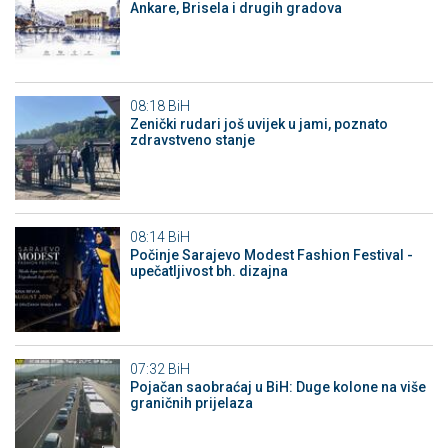
Ankare, Brisela i drugih gradova
08:18
BiH
Zenički rudari još uvijek u jami, poznato
zdravstveno stanje
08:14
BiH
Počinje Sarajevo Modest Fashion Festival -
upečatljivost bh. dizajna
07:32
BiH
Pojačan saobraćaj u BiH: Duge kolone na više
graničnih prijelaza