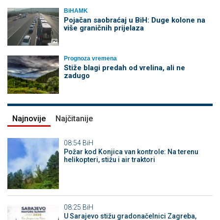
BiHAMK
Pojačan saobraćaj u BiH: Duge kolone na
više graničnih prijelaza
Prognoza vremena
Stiže blagi predah od vrelina, ali ne
zadugo
Najnovije
Najčitanije
08:54
BiH
Požar kod Konjica van kontrole: Na terenu
helikopteri, stižu i air traktori
08:25
BiH
U Sarajevo stižu gradonačelnici Zagreba,