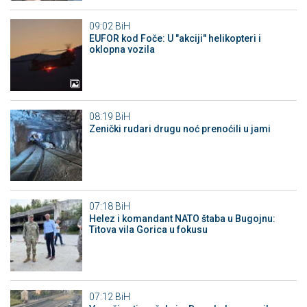
09:02
BiH
EUFOR kod Foče: U "akciji" helikopteri i
oklopna vozila
08:19
BiH
Zenički rudari drugu noć prenoćili u jami
07:18
BiH
Helez i komandant NATO štaba u Bugojnu:
Titova vila Gorica u fokusu
07:12
BiH