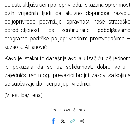
oblasti, uključujući i poljoprivredu. Iskazana spremnost
ovih vrijednih ljudi da aktivno doprinose razvoju
poljoprivrede potvrđuje ispravnost naše strateške
opredijeljenosti da kontinuirano poboljšavamo
programe podrške poljoprivrednim proizvođačima –
kazao je Alijanović.
Kako je istaknuto današnja akcija u Izačiću još jednom
je pokazala da se uz solidarnost, dobru volju i
zajednički rad mogu prevazići brojni izazovi sa kojima
se suočavaju domaći poljoprivrednici.
(Vijesti.ba/Fena)
Podijeli ovaj članak
Facebook
X
Kopiraj link
Više