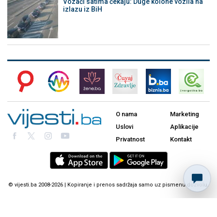
Vozači satima čekaju: Duge kolone vozila na
izlazu iz BiH
O nama
Marketing
Uslovi
Aplikacije
Privatnost
Kontakt
© vijesti.ba 2008-2026 | Kopiranje i prenos sadržaja samo uz pismenu dozvolu.