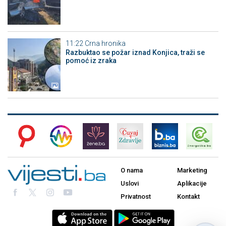
11:22
Crna hronika
Razbuktao se požar iznad Konjica, traži se
pomoć iz zraka
O nama
Marketing
Uslovi
Aplikacije
Privatnost
Kontakt