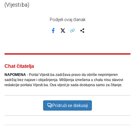
(VIjesti.ba)
Podijeli ovaj članak
Facebook
X
Kopiraj link
Više
Chat čitatelja
NAPOMENA
- Portal Vijesti.ba zadržava pravo da obriše neprimjeren
sadržaj bez najave i objašnjenja. Mišljenja iznešena u chatu nisu stavovi
redakcije portala Vijesti.ba. Ova vijest je sada dostupna samo za čitanje.
Pridruži se diskusiji