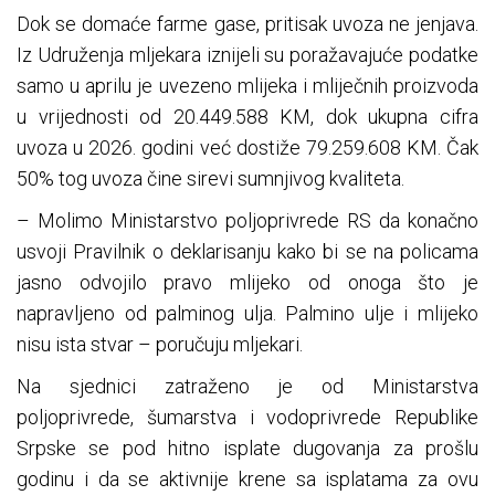
Dok se domaće farme gase, pritisak uvoza ne jenjava.
Iz Udruženja mljekara iznijeli su poražavajuće podatke
samo u aprilu je uvezeno mlijeka i mliječnih proizvoda
u vrijednosti od 20.449.588 KM, dok ukupna cifra
uvoza u 2026. godini već dostiže 79.259.608 KM. Čak
50% tog uvoza čine sirevi sumnjivog kvaliteta.
– Molimo Ministarstvo poljoprivrede RS da konačno
usvoji Pravilnik o deklarisanju kako bi se na policama
jasno odvojilo pravo mlijeko od onoga što je
napravljeno od palminog ulja. Palmino ulje i mlijeko
nisu ista stvar – poručuju mljekari.
Na sjednici zatraženo je od Ministarstva
poljoprivrede, šumarstva i vodoprivrede Republike
Srpske se pod hitno isplate dugovanja za prošlu
godinu i da se aktivnije krene sa isplatama za ovu