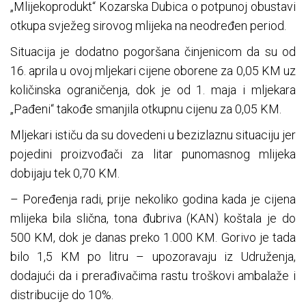
„Mlijekoprodukt“ Kozarska Dubica o potpunoj obustavi
otkupa svježeg sirovog mlijeka na neodređen period.
Situacija je dodatno pogoršana činjenicom da su od
16. aprila u ovoj mljekari cijene oborene za 0,05 KM uz
količinska ograničenja, dok je od 1. maja i mljekara
„Pađeni“ takođe smanjila otkupnu cijenu za 0,05 KM.
Mljekari ističu da su dovedeni u bezizlaznu situaciju jer
pojedini proizvođači za litar punomasnog mlijeka
dobijaju tek 0,70 KM.
– Poređenja radi, prije nekoliko godina kada je cijena
mlijeka bila slična, tona đubriva (KAN) koštala je do
500 KM, dok je danas preko 1.000 KM. Gorivo je tada
bilo 1,5 KM po litru – upozoravaju iz Udruženja,
dodajući da i prerađivačima rastu troškovi ambalaže i
distribucije do 10%.