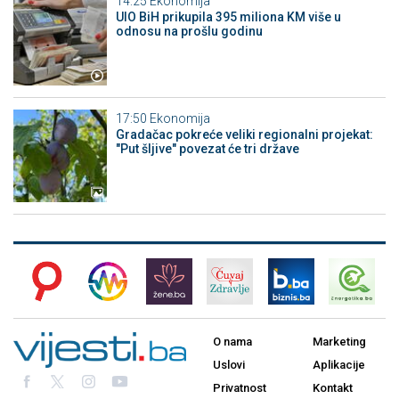
14:25
Ekonomija
UIO BiH prikupila 395 miliona KM više u
odnosu na prošlu godinu
17:50
Ekonomija
Gradačac pokreće veliki regionalni projekat:
"Put šljive" povezat će tri države
O nama
Marketing
Uslovi
Aplikacije
Privatnost
Kontakt