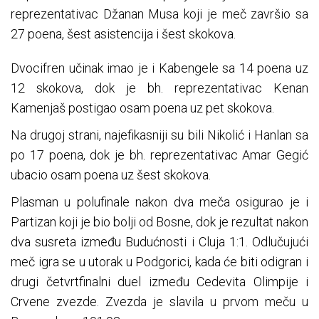
reprezentativac Džanan Musa koji je meč završio sa
27 poena, šest asistencija i šest skokova.
Dvocifren učinak imao je i Kabengele sa 14 poena uz
12 skokova, dok je bh. reprezentativac Kenan
Kamenjaš postigao osam poena uz pet skokova.
Na drugoj strani, najefikasniji su bili Nikolić i Hanlan sa
po 17 poena, dok je bh. reprezentativac Amar Gegić
ubacio osam poena uz šest skokova.
Plasman u polufinale nakon dva meča osigurao je i
Partizan koji je bio bolji od Bosne, dok je rezultat nakon
dva susreta između Budućnosti i Cluja 1:1. Odlučujući
meč igra se u utorak u Podgorici, kada će biti odigran i
drugi četvrtfinalni duel između Cedevita Olimpije i
Crvene zvezde. Zvezda je slavila u prvom meču u