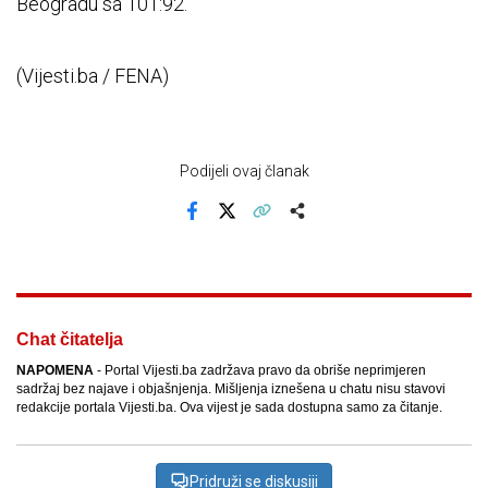
Beogradu sa 101:92.
(Vijesti.ba / FENA)
Podijeli ovaj članak
Facebook
X
Kopiraj link
Više
Chat čitatelja
NAPOMENA
- Portal Vijesti.ba zadržava pravo da obriše neprimjeren
sadržaj bez najave i objašnjenja. Mišljenja iznešena u chatu nisu stavovi
redakcije portala Vijesti.ba. Ova vijest je sada dostupna samo za čitanje.
Pridruži se diskusiji