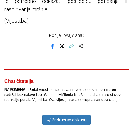
je potrebno dokazati posljedicu poticanja ili
raspirivanja mržnje.
(Vijesti.ba)
Podijeli ovaj članak
Facebook
X
Kopiraj link
Više
Chat čitatelja
NAPOMENA
- Portal Vijesti.ba zadržava pravo da obriše neprimjeren
sadržaj bez najave i objašnjenja. Mišljenja iznešena u chatu nisu stavovi
redakcije portala Vijesti.ba. Ova vijest je sada dostupna samo za čitanje.
Pridruži se diskusiji