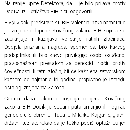
Na ranije upite Detektora, da li je bilo prijava protiv
Dodika, iz Tužilaštva BiH nisu odgovorili.
Bivši Visoki predstavnik u BiH Valentin Inzko nametnuo
je izmjene i dopune Krivičnog zakona BiH kojima se
zabranjuje i kažnjava veličanje ratnih zločinaca.
Dodjela priznanja, nagrada, spomenica, bilo kakvog
podsjetnika ili bilo kakve privilegije osobi osuđenoj
pravosnažnom presudom za genocid, zločin protiv
čovječnosti ili ratni zločin, bit će kažnjena zatvorskom
kaznom od najmanje tri godine, propisano je između
ostalog izmjenama Zakona.
Godinu dana nakon donošenja izmjena Krivičnog
zakona BiH Dodik je sedam puta umanjio ili negirao
genocid u Srebrenici. Tada je Milanko Kajganić, glavni
državni tužilac, rekao da je teško podići optužnicu jer