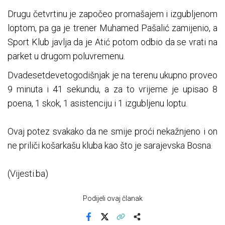
Drugu četvrtinu je započeo promašajem i izgubljenom
loptom, pa ga je trener Muhamed Pašalić zamijenio, a
Sport Klub javlja da je Atić potom odbio da se vrati na
parket u drugom poluvremenu.
Dvadesetdevetogodišnjak je na terenu ukupno proveo
9 minuta i 41 sekundu, a za to vrijeme je upisao 8
poena, 1 skok, 1 asistenciju i 1 izgubljenu loptu.
Ovaj potez svakako da ne smije proći nekažnjeno i on
ne priliči košarkašu kluba kao što je sarajevska Bosna.
(Vijesti.ba)
Podijeli ovaj članak
Facebook
X
Kopiraj link
Više