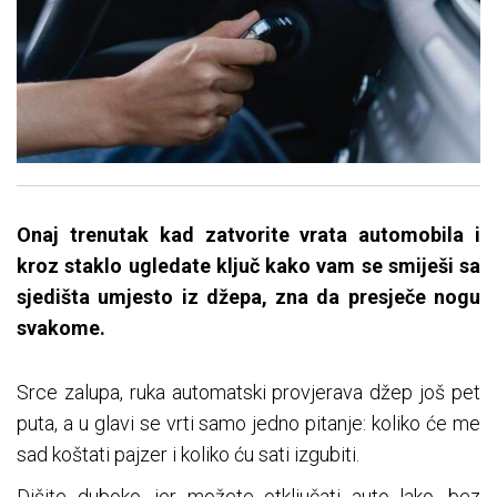
Onaj trenutak kad zatvorite vrata automobila i
kroz staklo ugledate ključ kako vam se smiješi sa
sjedišta umjesto iz džepa, zna da presječe nogu
svakome.
Srce zalupa, ruka automatski provjerava džep još pet
puta, a u glavi se vrti samo jedno pitanje: koliko će me
sad koštati pajzer i koliko ću sati izgubiti.
Dišite duboko, jer možete otključati auto lako, bez