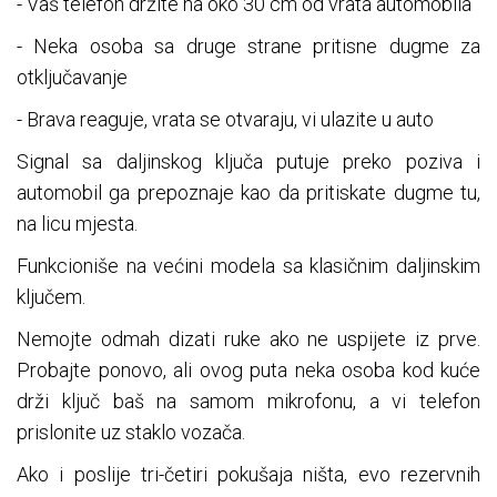
- Vaš telefon držite na oko 30 cm od vrata automobila
- Neka osoba sa druge strane pritisne dugme za
otključavanje
- Brava reaguje, vrata se otvaraju, vi ulazite u auto
Signal sa daljinskog ključa putuje preko poziva i
automobil ga prepoznaje kao da pritiskate dugme tu,
na licu mjesta.
Funkcioniše na većini modela sa klasičnim daljinskim
ključem.
Nemojte odmah dizati ruke ako ne uspijete iz prve.
Probajte ponovo, ali ovog puta neka osoba kod kuće
drži ključ baš na samom mikrofonu, a vi telefon
prislonite uz staklo vozača.
Ako i poslije tri-četiri pokušaja ništa, evo rezervnih