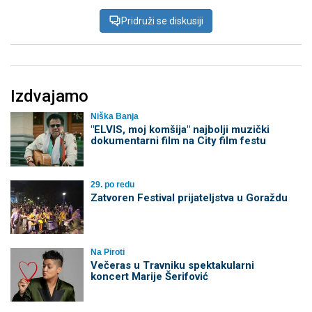
Pridruži se diskusiji
Izdvajamo
Niška Banja
"ELVIS, moj komšija" najbolji muzički
dokumentarni film na City film festu
29. po redu
Zatvoren Festival prijateljstva u Goraždu
Na Piroti
Večeras u Travniku spektakularni
koncert Marije Šerifović