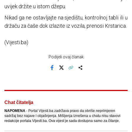
uvijek držite u istom džepu.
Nikad ga ne ostavljajte na sjedištu, kontrolnoj tabli ili u
držaču za čaše dok izlazite iz vozila, prenosi Krstarica.
(Vijesti.ba)
Podijeli ovaj članak
Facebook
X
Kopiraj link
Više
Chat čitatelja
NAPOMENA
- Portal Vijesti.ba zadržava pravo da obriše neprimjeren
sadržaj bez najave i objašnjenja. Mišljenja iznešena u chatu nisu stavovi
redakcije portala Vijesti.ba. Ova vijest je sada dostupna samo za čitanje.