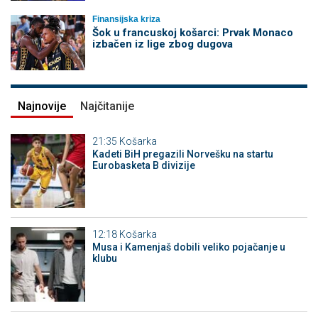
Finansijska kriza
Šok u francuskoj košarci: Prvak Monaco
izbačen iz lige zbog dugova
Najnovije
Najčitanije
21:35
Košarka
Kadeti BiH pregazili Norvešku na startu
Eurobasketa B divizije
12:18
Košarka
Musa i Kamenjaš dobili veliko pojačanje u
klubu