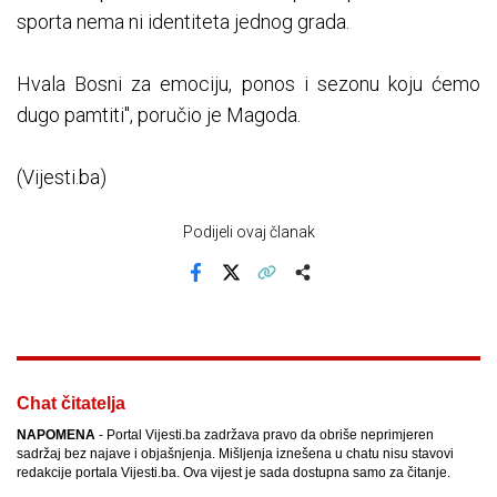
sporta nema ni identiteta jednog grada.
Hvala Bosni za emociju, ponos i sezonu koju ćemo
dugo pamtiti", poručio je Magoda.
(Vijesti.ba)
Podijeli ovaj članak
Facebook
X
Kopiraj link
Više
Chat čitatelja
NAPOMENA
- Portal Vijesti.ba zadržava pravo da obriše neprimjeren
sadržaj bez najave i objašnjenja. Mišljenja iznešena u chatu nisu stavovi
redakcije portala Vijesti.ba. Ova vijest je sada dostupna samo za čitanje.