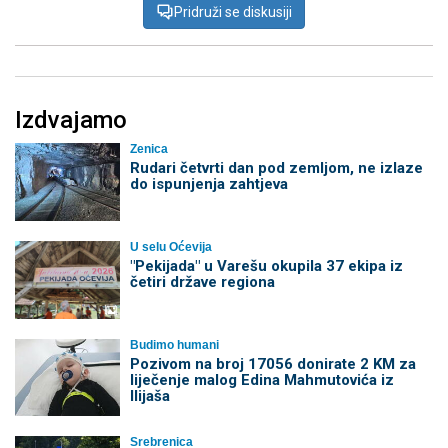
Pridruži se diskusiji
Izdvajamo
Zenica
Rudari četvrti dan pod zemljom, ne izlaze
do ispunjenja zahtjeva
U selu Oćevija
"Pekijada" u Varešu okupila 37 ekipa iz
četiri države regiona
Budimo humani
Pozivom na broj 17056 donirate 2 KM za
liječenje malog Edina Mahmutovića iz
Ilijaša
Srebrenica