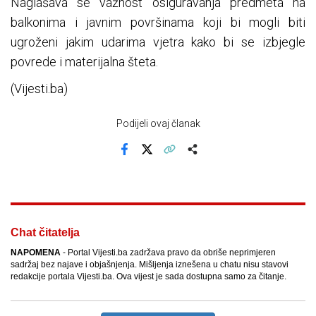
Naglašava se važnost osiguravanja predmeta na
balkonima i javnim površinama koji bi mogli biti
ugroženi jakim udarima vjetra kako bi se izbjegle
povrede i materijalna šteta.
(Vijesti.ba)
Podijeli ovaj članak
Facebook
X
Kopiraj link
Više
Chat čitatelja
NAPOMENA
- Portal Vijesti.ba zadržava pravo da obriše neprimjeren
sadržaj bez najave i objašnjenja. Mišljenja iznešena u chatu nisu stavovi
redakcije portala Vijesti.ba. Ova vijest je sada dostupna samo za čitanje.