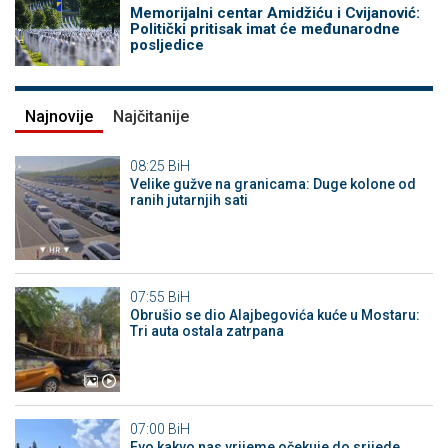
Memorijalni centar Amidžiću i Cvijanović:
Politički pritisak imat će međunarodne
posljedice
Najnovije
Najčitanije
08:25
BiH
Velike gužve na granicama: Duge kolone od
ranih jutarnjih sati
07:55
BiH
Obrušio se dio Alajbegovića kuće u Mostaru:
Tri auta ostala zatrpana
07:00
BiH
Evo kakvo nas vrijeme očekuje do srijede