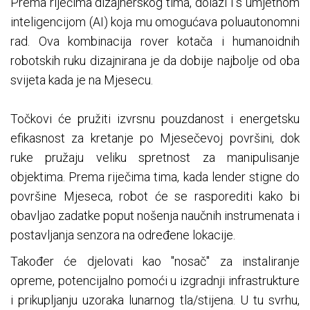
Prema riječima dizajnerskog tima, dolazi i s umjetnom
inteligencijom (AI) koja mu omogućava poluautonomni
rad. Ova kombinacija rover kotača i humanoidnih
robotskih ruku dizajnirana je da dobije najbolje od oba
svijeta kada je na Mjesecu.
Točkovi će pružiti izvrsnu pouzdanost i energetsku
efikasnost za kretanje po Mjesečevoj površini, dok
ruke pružaju veliku spretnost za manipulisanje
objektima. Prema riječima tima, kada lender stigne do
površine Mjeseca, robot će se rasporediti kako bi
obavljao zadatke poput nošenja naučnih instrumenata i
postavljanja senzora na određene lokacije.
Također će djelovati kao "nosač" za instaliranje
opreme, potencijalno pomoći u izgradnji infrastrukture
i prikupljanju uzoraka lunarnog tla/stijena. U tu svrhu,