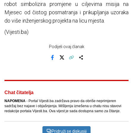
robot simbolizira promjene u ciljevima misija na
Mjesec od čistog posmatranja i prikupljanja uzoraka
do više inženjerskog projekta na licu mjesta.
(Vijesti.ba)
Podijeli ovaj članak
Facebook
X
Kopiraj link
Više
Chat čitatelja
NAPOMENA
- Portal Vijesti.ba zadržava pravo da obriše neprimjeren
sadržaj bez najave i objašnjenja. Mišljenja iznešena u chatu nisu stavovi
redakcije portala Vijesti.ba. Ova vijest je sada dostupna samo za čitanje.
Pridruži se diskusiji