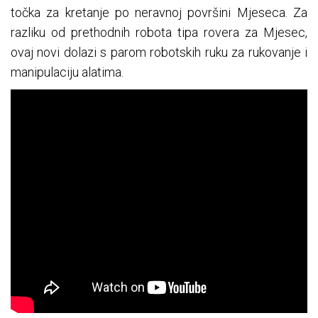
točka za kretanje po neravnoj površini Mjeseca. Za
razliku od prethodnih robota tipa rovera za Mjesec,
ovaj novi dolazi s parom robotskih ruku za rukovanje i
manipulaciju alatima.