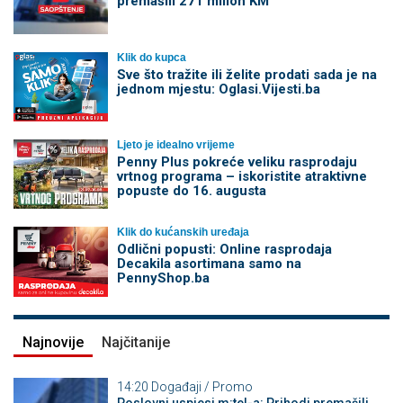
premašili 271 milion KM
Klik do kupca
Sve što tražite ili želite prodati sada je na
jednom mjestu: Oglasi.Vijesti.ba
Ljeto je idealno vrijeme
Penny Plus pokreće veliku rasprodaju
vrtnog programa – iskoristite atraktivne
popuste do 16. augusta
Klik do kućanskih uređaja
Odlični popusti: Online rasprodaja
Decakila asortimana samo na
PennyShop.ba
Najnovije
Najčitanije
14:20
Događaji / Promo
Poslovni uspjesi m:tel-a: Prihodi premašili