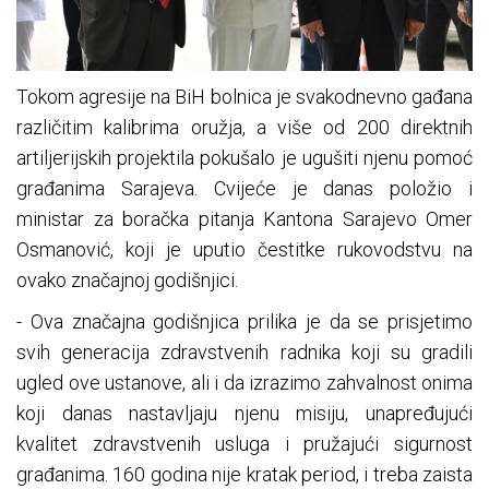
Tokom agresije na BiH bolnica je svakodnevno gađana
različitim kalibrima oružja, a više od 200 direktnih
artiljerijskih projektila pokušalo je ugušiti njenu pomoć
građanima Sarajeva. Cvijeće je danas položio i
ministar za boračka pitanja Kantona Sarajevo Omer
Osmanović, koji je uputio čestitke rukovodstvu na
ovako značajnoj godišnjici.
- Ova značajna godišnjica prilika je da se prisjetimo
svih generacija zdravstvenih radnika koji su gradili
ugled ove ustanove, ali i da izrazimo zahvalnost onima
koji danas nastavljaju njenu misiju, unapređujući
kvalitet zdravstvenih usluga i pružajući sigurnost
građanima. 160 godina nije kratak period, i treba zaista