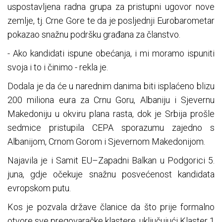
uspostavljena radna grupa za pristupni ugovor nove
zemlje, tj. Crne Gore te da je posljednji Eurobarometar
pokazao snažnu podršku građana za članstvo.
- Ako kandidati ispune obećanja, i mi moramo ispuniti
svoja i to i činimo - rekla je.
Dodala je da će u narednim danima biti isplaćeno blizu
200 miliona eura za Crnu Goru, Albaniju i Sjevernu
Makedoniju u okviru plana rasta, dok je Srbija prošle
sedmice pristupila CEPA sporazumu zajedno s
Albanijom, Crnom Gorom i Sjevernom Makedonijom.
Najavila je i Samit EU–Zapadni Balkan u Podgorici 5.
juna, gdje očekuje snažnu posvećenost kandidata
evropskom putu.
Kos je pozvala države članice da što prije formalno
otvore sve pregovaračke klastere, uključujući Klaster 1