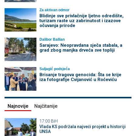
Za aktivan odmor
Blidinje sve privlačnije ljetno odredište,
turizam raste uz zabrinutost i izazove
očuvanja prirode
Dalibor Ballian
Sarajevo: Neopravdana sječa stabala, a
grad zbog manjka drveća sve topliji
Suljagić podsjeća
Brisanje tragova genocida: Šta se krije
iza fotografije Cvijanović u Roćeviću
Najnovije
Najčitanije
17:00
BiH
Vlada KS podržala najveći projekt u historiji
UNSA