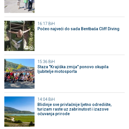
16:17
BiH
Počeo najveći do sada Bentbaša Cliff Diving
15:36
BiH
Staza "Krajiška zmija" ponovo okupila
ljubitelje motosporta
14:04
BiH
Blidinje sve privlačnije ljetno odredište,
turizam raste uz zabrinutost i izazove
očuvanja prirode