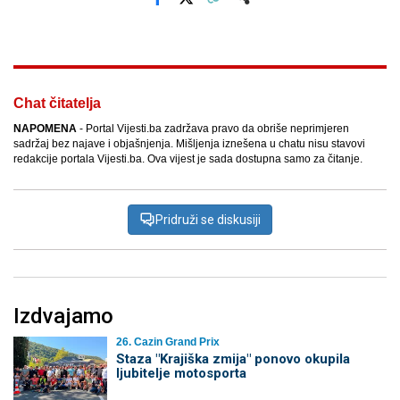
Facebook
X
Kopiraj link
Više
Chat čitatelja
NAPOMENA
- Portal Vijesti.ba zadržava pravo da obriše neprimjeren
sadržaj bez najave i objašnjenja. Mišljenja iznešena u chatu nisu stavovi
redakcije portala Vijesti.ba. Ova vijest je sada dostupna samo za čitanje.
Pridruži se diskusiji
Izdvajamo
26. Cazin Grand Prix
Staza "Krajiška zmija" ponovo okupila
ljubitelje motosporta