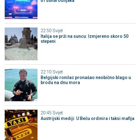
tri sunarodnjaka
22:50
Svijet
Italija se prži na suncu: Izmjereno skoro 50
stepeni
22:10
Svijet
Belgijski ronilac pronašao neobično blago u
brodu na dnu mora
20:45
Svijet
Austrijski mediji: U Beču ordinira i taksi mafija