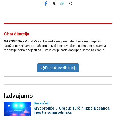
Facebook
X
Kopiraj link
Više
Chat čitatelja
NAPOMENA
- Portal Vijesti.ba zadržava pravo da obriše neprimjeren
sadržaj bez najave i objašnjenja. Mišljenja iznešena u chatu nisu stavovi
redakcije portala Vijesti.ba. Ova vijest je sada dostupna samo za čitanje.
Pridruži se diskusiji
Izdvajamo
Beskućnici
Krvoproliće u Gracu: Turčin izbo Bosanca
i još tri sunarodnjaka