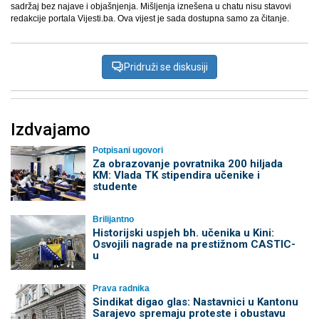
sadržaj bez najave i objašnjenja. Mišljenja iznešena u chatu nisu stavovi
redakcije portala Vijesti.ba. Ova vijest je sada dostupna samo za čitanje.
Pridruži se diskusiji
Izdvajamo
Potpisani ugovori
Za obrazovanje povratnika 200 hiljada
KM: Vlada TK stipendira učenike i
studente
Brilijantno
Historijski uspjeh bh. učenika u Kini:
Osvojili nagrade na prestižnom CASTIC-
u
Prava radnika
Sindikat digao glas: Nastavnici u Kantonu
Sarajevo spremaju proteste i obustavu