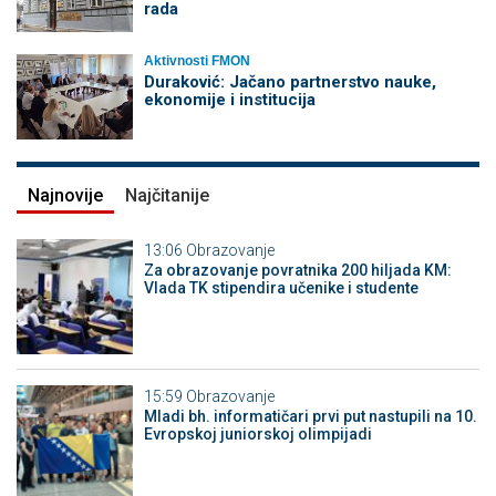
rada
Aktivnosti FMON
Duraković: Jačano partnerstvo nauke,
ekonomije i institucija
Najnovije
Najčitanije
13:06
Obrazovanje
Za obrazovanje povratnika 200 hiljada KM:
Vlada TK stipendira učenike i studente
15:59
Obrazovanje
Mladi bh. informatičari prvi put nastupili na 10.
Evropskoj juniorskoj olimpijadi