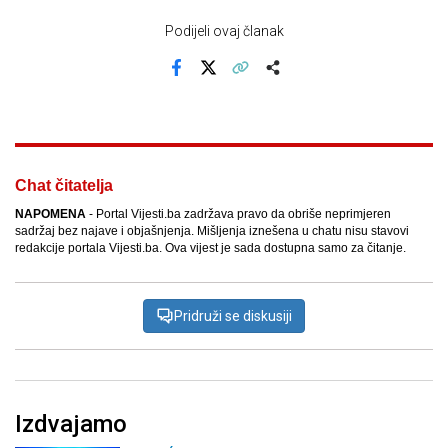
Podijeli ovaj članak
Facebook
X
Kopiraj link
Više
Chat čitatelja
NAPOMENA
- Portal Vijesti.ba zadržava pravo da obriše neprimjeren
sadržaj bez najave i objašnjenja. Mišljenja iznešena u chatu nisu stavovi
redakcije portala Vijesti.ba. Ova vijest je sada dostupna samo za čitanje.
Pridruži se diskusiji
Izdvajamo