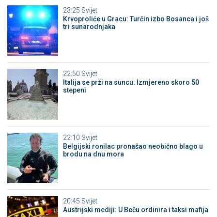
23:25
Svijet
Krvoproliće u Gracu: Turčin izbo Bosanca i još
tri sunarodnjaka
22:50
Svijet
Italija se prži na suncu: Izmjereno skoro 50
stepeni
22:10
Svijet
Belgijski ronilac pronašao neobično blago u
brodu na dnu mora
20:45
Svijet
Austrijski mediji: U Beču ordinira i taksi mafija