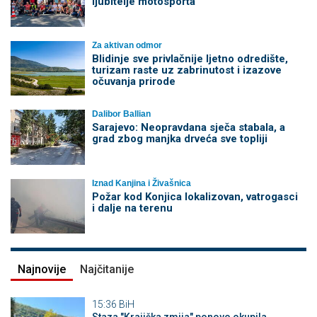
ljubitelje motosporta
Za aktivan odmor
Blidinje sve privlačnije ljetno odredište,
turizam raste uz zabrinutost i izazove
očuvanja prirode
Dalibor Ballian
Sarajevo: Neopravdana sječa stabala, a
grad zbog manjka drveća sve topliji
Iznad Kanjina i Živašnica
Požar kod Konjica lokalizovan, vatrogasci
i dalje na terenu
Najnovije
Najčitanije
15:36
BiH