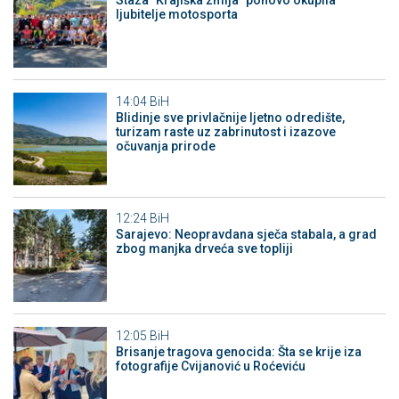
Staza "Krajiška zmija" ponovo okupila
ljubitelje motosporta
14:04
BiH
Blidinje sve privlačnije ljetno odredište,
turizam raste uz zabrinutost i izazove
očuvanja prirode
12:24
BiH
Sarajevo: Neopravdana sječa stabala, a grad
zbog manjka drveća sve topliji
12:05
BiH
Brisanje tragova genocida: Šta se krije iza
fotografije Cvijanović u Roćeviću