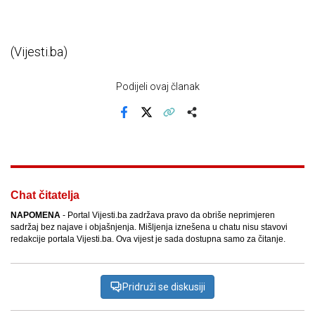
(Vijesti.ba)
Podijeli ovaj članak
Facebook
X
Kopiraj link
Više
Chat čitatelja
NAPOMENA
- Portal Vijesti.ba zadržava pravo da obriše neprimjeren
sadržaj bez najave i objašnjenja. Mišljenja iznešena u chatu nisu stavovi
redakcije portala Vijesti.ba. Ova vijest je sada dostupna samo za čitanje.
Pridruži se diskusiji