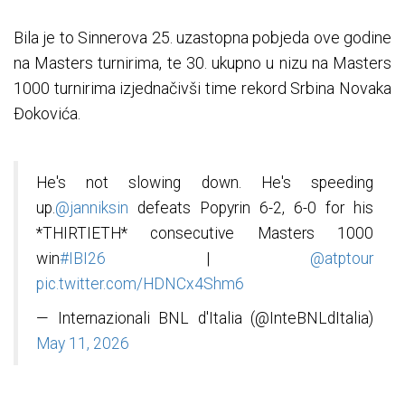
Bila je to Sinnerova 25. uzastopna pobjeda ove godine
na Masters turnirima, te 30. ukupno u nizu na Masters
1000 turnirima izjednačivši time rekord Srbina Novaka
Đokovića.
He's not slowing down. He's speeding
up.
@janniksin
defeats Popyrin 6-2, 6-0 for his
*THIRTIETH* consecutive Masters 1000
win
#IBI26
|
@atptour
pic.twitter.com/HDNCx4Shm6
— Internazionali BNL d'Italia (@InteBNLdItalia)
May 11, 2026